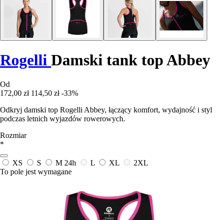
Rogelli
Damski tank top Abbey
Od
172,00 zł
114,50 zł
-33%
Odkryj damski top Rogelli Abbey, łączący komfort, wydajność i styl
podczas letnich wyjazdów rowerowych.
Rozmiar
*
XS
S
M
24h
L
XL
2XL
To pole jest wymagane