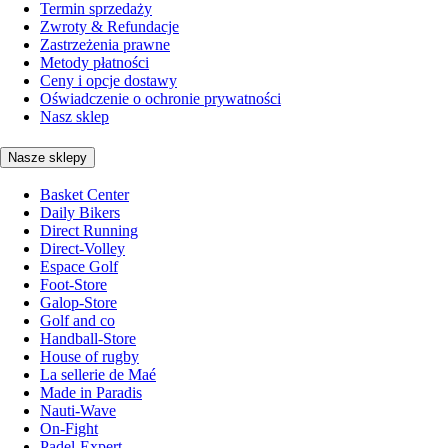
Termin sprzedaży
Zwroty & Refundacje
Zastrzeżenia prawne
Metody płatności
Ceny i opcje dostawy
Oświadczenie o ochronie prywatności
Nasz sklep
Nasze sklepy
Basket Center
Daily Bikers
Direct Running
Direct-Volley
Espace Golf
Foot-Store
Galop-Store
Golf and co
Handball-Store
House of rugby
La sellerie de Maé
Made in Paradis
Nauti-Wave
On-Fight
Padel-Expert