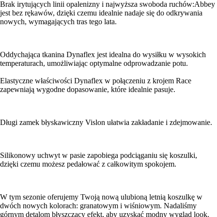
Brak irytujących linii opalenizny i najwyższa swoboda ruchów:Abbey
jest bez rękawów, dzięki czemu idealnie nadaje się do odkrywania
nowych, wymagających tras tego lata.
Oddychająca tkanina Dynaflex jest idealna do wysiłku w wysokich
temperaturach, umożliwiając optymalne odprowadzanie potu.
Elastyczne właściwości Dynaflex w połączeniu z krojem Race
zapewniają wygodne dopasowanie, które idealnie pasuje.
Długi zamek błyskawiczny Vislon ułatwia zakładanie i zdejmowanie.
Silikonowy uchwyt w pasie zapobiega podciąganiu się koszulki,
dzięki czemu możesz pedałować z całkowitym spokojem.
W tym sezonie oferujemy Twoją nową ulubioną letnią koszulkę w
dwóch nowych kolorach: granatowym i wiśniowym. Nadaliśmy
górnym detalom błyszczący efekt, aby uzyskać modny wygląd look.