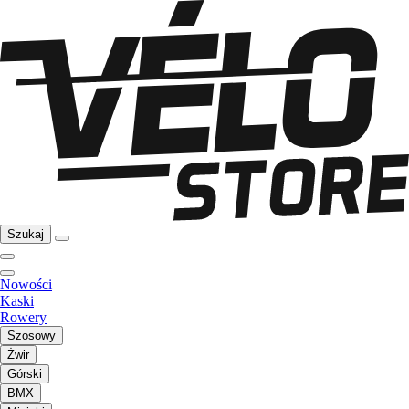
Szukaj
Nowości
Kaski
Rowery
Szosowy
Żwir
Górski
BMX