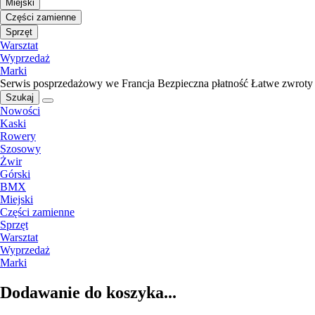
Miejski
Części zamienne
Sprzęt
Warsztat
Wyprzedaż
Marki
Serwis posprzedażowy we Francja
Bezpieczna płatność
Łatwe zwroty
Szukaj
Nowości
Kaski
Rowery
Szosowy
Żwir
Górski
BMX
Miejski
Części zamienne
Sprzęt
Warsztat
Wyprzedaż
Marki
Dodawanie do koszyka...