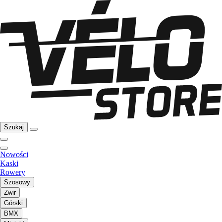
Szukaj
Nowości
Kaski
Rowery
Szosowy
Żwir
Górski
BMX