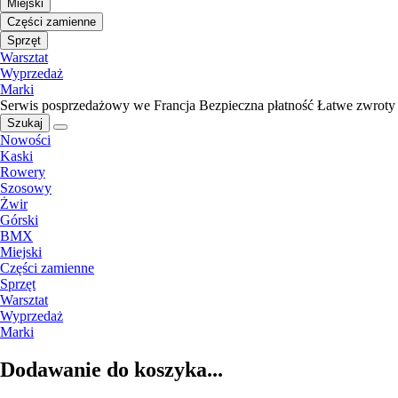
Miejski
Części zamienne
Sprzęt
Warsztat
Wyprzedaż
Marki
Serwis posprzedażowy we Francja
Bezpieczna płatność
Łatwe zwroty
Szukaj
Nowości
Kaski
Rowery
Szosowy
Żwir
Górski
BMX
Miejski
Części zamienne
Sprzęt
Warsztat
Wyprzedaż
Marki
Dodawanie do koszyka...