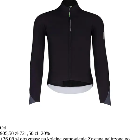
Od
905,50 zł
721,50 zł
-20%
+36,08 zł
otrzymasz na kolejne zamowienie
Zostana naliczone po