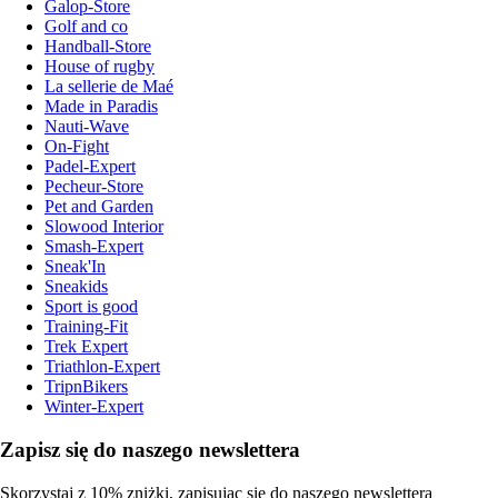
Galop-Store
Golf and co
Handball-Store
House of rugby
La sellerie de Maé
Made in Paradis
Nauti-Wave
On-Fight
Padel-Expert
Pecheur-Store
Pet and Garden
Slowood Interior
Smash-Expert
Sneak'In
Sneakids
Sport is good
Training-Fit
Trek Expert
Triathlon-Expert
TripnBikers
Winter-Expert
Zapisz się do naszego newslettera
Skorzystaj z 10% zniżki, zapisując się do naszego newslettera