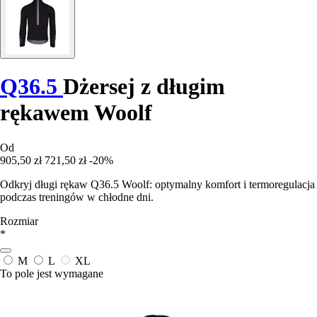
Q36.5
Dżersej z długim
rękawem Woolf
Od
905,50 zł
721,50 zł
-20%
Odkryj długi rękaw Q36.5 Woolf: optymalny komfort i termoregulacja
podczas treningów w chłodne dni.
Rozmiar
*
M
L
XL
To pole jest wymagane