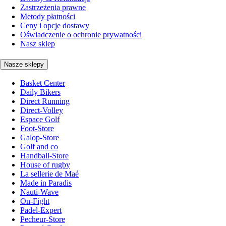
Zastrzeżenia prawne
Metody płatności
Ceny i opcje dostawy
Oświadczenie o ochronie prywatności
Nasz sklep
Nasze sklepy
Basket Center
Daily Bikers
Direct Running
Direct-Volley
Espace Golf
Foot-Store
Galop-Store
Golf and co
Handball-Store
House of rugby
La sellerie de Maé
Made in Paradis
Nauti-Wave
On-Fight
Padel-Expert
Pecheur-Store