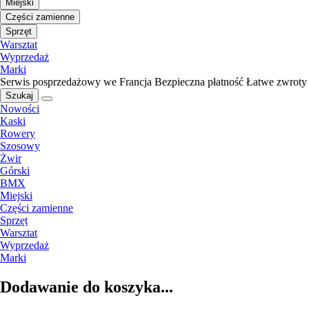
Miejski
Części zamienne
Sprzęt
Warsztat
Wyprzedaż
Marki
Serwis posprzedażowy we Francja
Bezpieczna płatność
Łatwe zwroty
Szukaj
Nowości
Kaski
Rowery
Szosowy
Żwir
Górski
BMX
Miejski
Części zamienne
Sprzęt
Warsztat
Wyprzedaż
Marki
Dodawanie do koszyka...