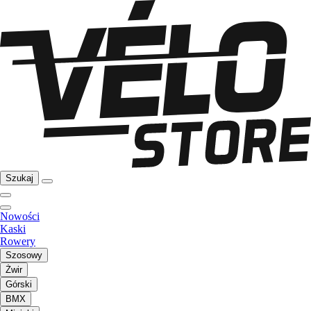
Szukaj
Nowości
Kaski
Rowery
Szosowy
Żwir
Górski
BMX