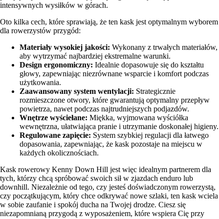
intensywnych wysiłków w górach.
Oto kilka cech, które sprawiają, że ten kask jest optymalnym wyborem
dla rowerzystów przygód:
Materiały wysokiej jakości:
Wykonany z trwałych materiałów,
aby wytrzymać najbardziej ekstremalne warunki.
Design ergonomiczny:
Idealnie dopasowuje się do kształtu
głowy, zapewniając niezrównane wsparcie i komfort podczas
użytkowania.
Zaawansowany system wentylacji:
Strategicznie
rozmieszczone otwory, które gwarantują optymalny przepływ
powietrza, nawet podczas najtrudniejszych podjazdów.
Wnętrze wyściełane:
Miękka, wyjmowana wyściółka
wewnętrzna, ułatwiająca pranie i utrzymanie doskonałej higieny.
Regulowane zapięcie:
System szybkiej regulacji dla łatwego
dopasowania, zapewniając, że kask pozostaje na miejscu w
każdych okolicznościach.
Kask rowerowy Kenny Down Hill jest więc idealnym partnerem dla
tych, którzy chcą spróbować swoich sił w zjazdach enduro lub
downhill. Niezależnie od tego, czy jesteś doświadczonym rowerzystą,
czy początkującym, który chce odkrywać nowe szlaki, ten kask wciela
w sobie zaufanie i spokój ducha na Twojej drodze. Ciesz się
niezapomnianą przygodą z wyposażeniem, które wspiera Cię przy