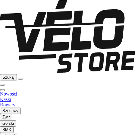
Szukaj
Nowości
Kaski
Rowery
Szosowy
Żwir
Górski
BMX