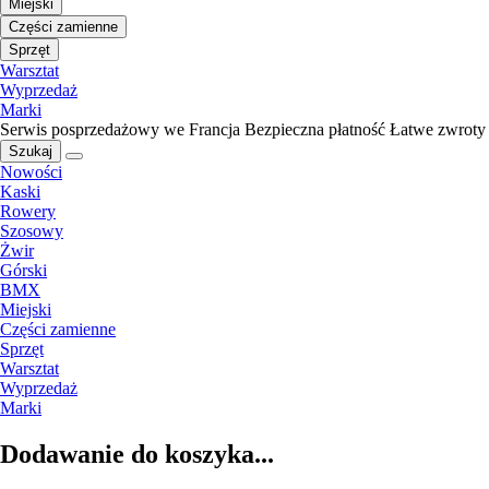
Miejski
Części zamienne
Sprzęt
Warsztat
Wyprzedaż
Marki
Serwis posprzedażowy we Francja
Bezpieczna płatność
Łatwe zwroty
Szukaj
Nowości
Kaski
Rowery
Szosowy
Żwir
Górski
BMX
Miejski
Części zamienne
Sprzęt
Warsztat
Wyprzedaż
Marki
Dodawanie do koszyka...