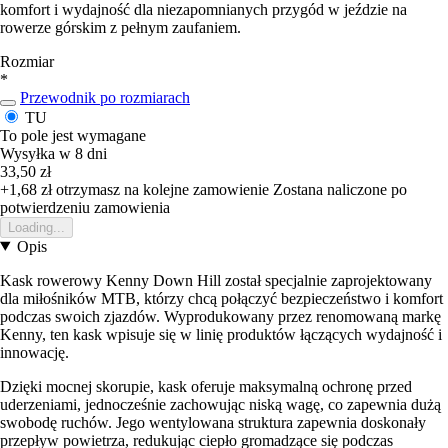
komfort i wydajność dla niezapomnianych przygód w jeździe na
rowerze górskim z pełnym zaufaniem.
Rozmiar
*
Przewodnik po rozmiarach
TU
To pole jest wymagane
Wysyłka w 8 dni
33,50 zł
+1,68 zł
otrzymasz na kolejne zamowienie
Zostana naliczone po
potwierdzeniu zamowienia
Loading...
Opis
Kask rowerowy Kenny Down Hill został specjalnie zaprojektowany
dla miłośników MTB, którzy chcą połączyć bezpieczeństwo i komfort
podczas swoich zjazdów. Wyprodukowany przez renomowaną markę
Kenny, ten kask wpisuje się w linię produktów łączących wydajność i
innowację.
Dzięki mocnej skorupie, kask oferuje maksymalną ochronę przed
uderzeniami, jednocześnie zachowując niską wagę, co zapewnia dużą
swobodę ruchów. Jego wentylowana struktura zapewnia doskonały
przepływ powietrza, redukując ciepło gromadzące się podczas