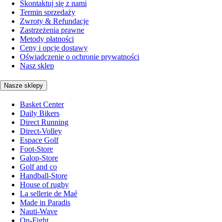
Skontaktuj się z nami
Termin sprzedaży
Zwroty & Refundacje
Zastrzeżenia prawne
Metody płatności
Ceny i opcje dostawy
Oświadczenie o ochronie prywatności
Nasz sklep
Nasze sklepy
Basket Center
Daily Bikers
Direct Running
Direct-Volley
Espace Golf
Foot-Store
Galop-Store
Golf and co
Handball-Store
House of rugby
La sellerie de Maé
Made in Paradis
Nauti-Wave
On-Fight