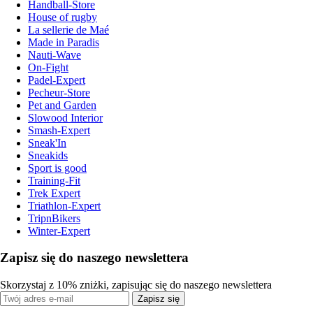
Handball-Store
House of rugby
La sellerie de Maé
Made in Paradis
Nauti-Wave
On-Fight
Padel-Expert
Pecheur-Store
Pet and Garden
Slowood Interior
Smash-Expert
Sneak'In
Sneakids
Sport is good
Training-Fit
Trek Expert
Triathlon-Expert
TripnBikers
Winter-Expert
Zapisz się do naszego newslettera
Skorzystaj z 10% zniżki, zapisując się do naszego newslettera
Zapisz się