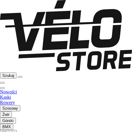
Szukaj
Nowości
Kaski
Rowery
Szosowy
Żwir
Górski
BMX