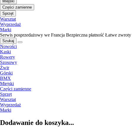
Miejski
Części zamienne
Sprzęt
Warsztat
Wyprzedaż
Marki
Serwis posprzedażowy we Francja
Bezpieczna płatność
Łatwe zwroty
Szukaj
Nowości
Kaski
Rowery
Szosowy
Żwir
Górski
BMX
Miejski
Części zamienne
Sprzęt
Warsztat
Wyprzedaż
Marki
Dodawanie do koszyka...