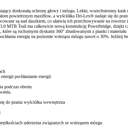
iający doskonałą ochronę głowy i mózgu. Lekki, wszechstronny kask na
kanałom powietrznym maxiflow, a wyściółka Dri-Lex® nadaje się do pr
ocowane są nad daszkiem, co ułatwia ich przechowywanie na rowerze 
 3.0 MTB Trail ma całkowicie nową konstrukcję Powerbridge, dzięki c
, które są ruchomymi dyskami 360° zbudowanymi z pianki i materiału 
chłania energię na poziomie wstrząsu mózgu nawet o 30%. Jeździj bezp
ach
nergii pochłanianie energii
ia podczas obrotu
wania,
się do prania wyściółka wewnętrzna
3
 prędkościach uderzenia związanych ze wstrząsem mózgu