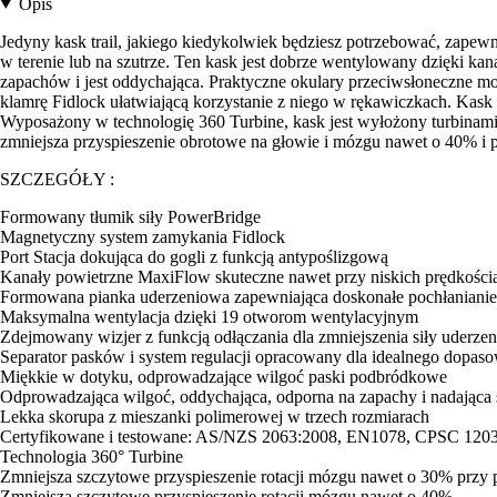
Opis
Jedyny kask trail, jakiego kiedykolwiek będziesz potrzebować, zapewn
w terenie lub na szutrze. Ten kask jest dobrze wentylowany dzięki 
zapachów i jest oddychająca. Praktyczne okulary przeciwsłoneczne m
klamrę Fidlock ułatwiającą korzystanie z niego w rękawiczkach. Kask
Wyposażony w technologię 360 Turbine, kask jest wyłożony turbinami
zmniejsza przyspieszenie obrotowe na głowie i mózgu nawet o 40% i po
SZCZEGÓŁY :
Formowany tłumik siły PowerBridge
Magnetyczny system zamykania Fidlock
Port Stacja dokująca do gogli z funkcją antypoślizgową
Kanały powietrzne MaxiFlow skuteczne nawet przy niskich prędkości
Formowana pianka uderzeniowa zapewniająca doskonałe pochłanianie e
Maksymalna wentylacja dzięki 19 otworom wentylacyjnym
Zdejmowany wizjer z funkcją odłączania dla zmniejszenia siły uderzen
Separator pasków i system regulacji opracowany dla idealnego dopaso
Miękkie w dotyku, odprowadzające wilgoć paski podbródkowe
Odprowadzająca wilgoć, oddychająca, odporna na zapachy i nadająca 
Lekka skorupa z mieszanki polimerowej w trzech rozmiarach
Certyfikowane i testowane: AS/NZS 2063:2008, EN1078, CPSC 120
Technologia 360° Turbine
Zmniejsza szczytowe przyspieszenie rotacji mózgu nawet o 30% przy
Zmniejsza szczytowe przyspieszenie rotacji mózgu nawet o 40%