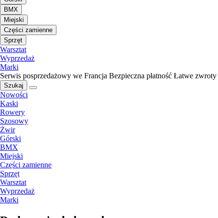
BMX
Miejski
Części zamienne
Sprzęt
Warsztat
Wyprzedaż
Marki
Serwis posprzedażowy we Francja
Bezpieczna płatność
Łatwe zwroty
Szukaj
Nowości
Kaski
Rowery
Szosowy
Żwir
Górski
BMX
Miejski
Części zamienne
Sprzęt
Warsztat
Wyprzedaż
Marki