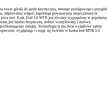
 rower górski do jazdy turystycznej, treningu przełajowego i przygód
ania, odprowadza wilgoć, zapobiega powstawaniu nieprzyjemnych
i poza nim. Kask Trail 3.0 MTB jest również wyposażony w popularną
zemu jest bardzo bezpieczny, dobrze wentylowany i stylowy.
pochłaniającego energię. Technologia ta ma dwie wyjątkowe zalety:
iecznie, wyglądając i czując się świetnie w kasku trail MTB 3.0.