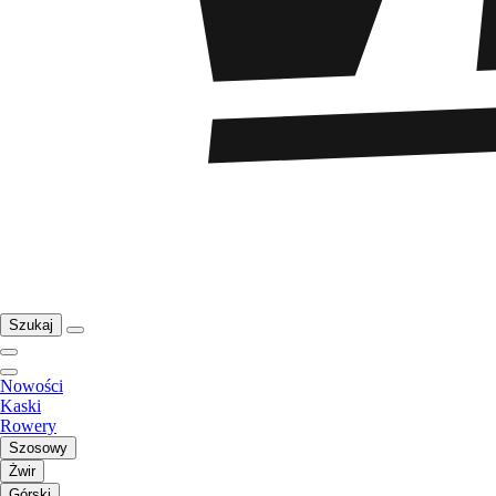
Szukaj
Nowości
Kaski
Rowery
Szosowy
Żwir
Górski