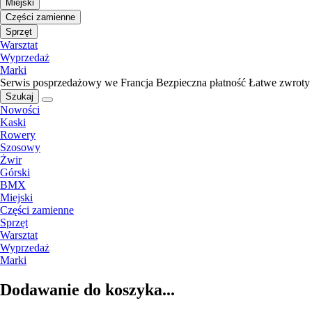
Miejski
Części zamienne
Sprzęt
Warsztat
Wyprzedaż
Marki
Serwis posprzedażowy we Francja
Bezpieczna płatność
Łatwe zwroty
Szukaj
Nowości
Kaski
Rowery
Szosowy
Żwir
Górski
BMX
Miejski
Części zamienne
Sprzęt
Warsztat
Wyprzedaż
Marki
Dodawanie do koszyka...