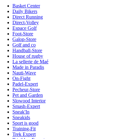
Basket Center
Daily Bikers
Direct Running
Direct-Volley
Espace Golf
Foot-Store
Galop-Store
Golf and co
Handball-Store
House of rugby
La sellerie de Maé
Made in Paradis
Nauti-Wave
On-Fight
Padel-Expert
Pecheur-Store
Pet and Garden
Slowood Interior
Smash-Expert
Sneak'In
Sneakids
Sport is good
Training-Fit
Trek Expert