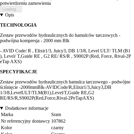
potwierdzeniu zamowienia
Loading...
Opis
TECHNOLOGIA
Zestaw przewodów hydraulicznych do hamulców tarczowych -
podwójna kompresja - 2000 mm Blk
- AVID Code/ R , Elixir1/3, Juicy3, DB 1/3/8, Level ULT/ TLM (B1
), Level/ T,Guide RE , G2 RE/ RS/R , S9002P (Red, Force, Rival-2P
eTap AXS)
SPECYFIKACJE
Zestaw przewodów hydraulicznych hamulca tarczowego - podwójne
ściśnięcie -2000mmBlk-AVIDCode/R,Elixir1/3,Juicy3,DB
1/3/8,LevelULT/TLM(B1),Level/T,Guide RE,G2
RE/RS/R,S9002P(Red,Force,Rival-2PeTapAXS)
Dodatkowe informacje
Marka
Sram
Nr referencyjny dostawcy
107862
Kolor
czarny