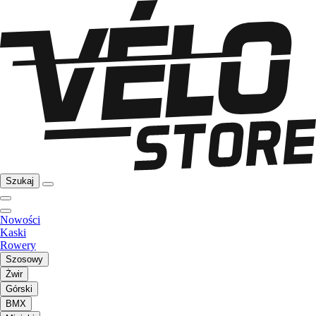
Szukaj
Nowości
Kaski
Rowery
Szosowy
Żwir
Górski
BMX