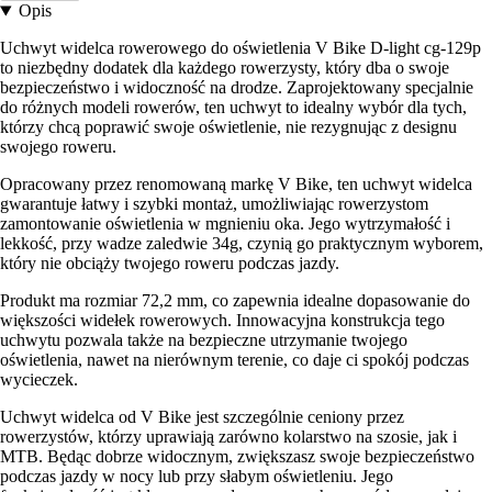
Opis
Uchwyt widelca rowerowego do oświetlenia V Bike D-light cg-129p
to niezbędny dodatek dla każdego rowerzysty, który dba o swoje
bezpieczeństwo i widoczność na drodze. Zaprojektowany specjalnie
do różnych modeli rowerów, ten uchwyt to idealny wybór dla tych,
którzy chcą poprawić swoje oświetlenie, nie rezygnując z designu
swojego roweru.
Opracowany przez renomowaną markę V Bike, ten uchwyt widelca
gwarantuje łatwy i szybki montaż, umożliwiając rowerzystom
zamontowanie oświetlenia w mgnieniu oka. Jego wytrzymałość i
lekkość, przy wadze zaledwie 34g, czynią go praktycznym wyborem,
który nie obciąży twojego roweru podczas jazdy.
Produkt ma rozmiar 72,2 mm, co zapewnia idealne dopasowanie do
większości widełek rowerowych. Innowacyjna konstrukcja tego
uchwytu pozwala także na bezpieczne utrzymanie twojego
oświetlenia, nawet na nierównym terenie, co daje ci spokój podczas
wycieczek.
Uchwyt widelca od V Bike jest szczególnie ceniony przez
rowerzystów, którzy uprawiają zarówno kolarstwo na szosie, jak i
MTB. Będąc dobrze widocznym, zwiększasz swoje bezpieczeństwo
podczas jazdy w nocy lub przy słabym oświetleniu. Jego