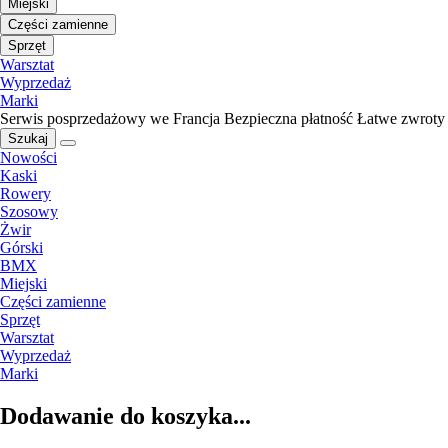
Miejski
Części zamienne
Sprzęt
Warsztat
Wyprzedaż
Marki
Serwis posprzedażowy we Francja
Bezpieczna płatność
Łatwe zwroty
Szukaj
Nowości
Kaski
Rowery
Szosowy
Żwir
Górski
BMX
Miejski
Części zamienne
Sprzęt
Warsztat
Wyprzedaż
Marki
Dodawanie do koszyka...