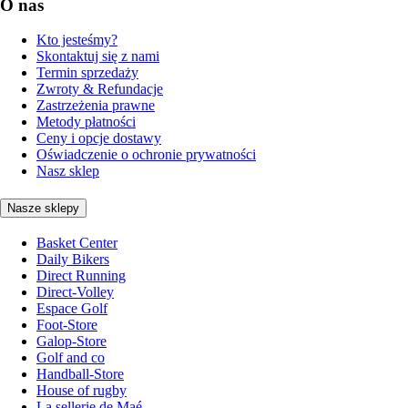
O nas
Kto jesteśmy?
Skontaktuj się z nami
Termin sprzedaży
Zwroty & Refundacje
Zastrzeżenia prawne
Metody płatności
Ceny i opcje dostawy
Oświadczenie o ochronie prywatności
Nasz sklep
Nasze sklepy
Basket Center
Daily Bikers
Direct Running
Direct-Volley
Espace Golf
Foot-Store
Galop-Store
Golf and co
Handball-Store
House of rugby
La sellerie de Maé