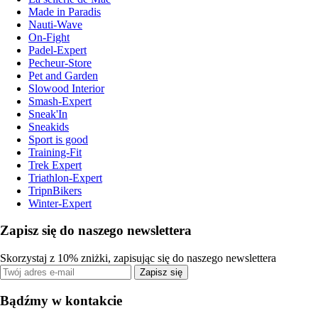
Made in Paradis
Nauti-Wave
On-Fight
Padel-Expert
Pecheur-Store
Pet and Garden
Slowood Interior
Smash-Expert
Sneak'In
Sneakids
Sport is good
Training-Fit
Trek Expert
Triathlon-Expert
TripnBikers
Winter-Expert
Zapisz się do naszego newslettera
Skorzystaj z 10% zniżki, zapisując się do naszego newslettera
Zapisz się
Bądźmy w kontakcie