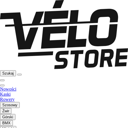
Szukaj
Nowości
Kaski
Rowery
Szosowy
Żwir
Górski
BMX