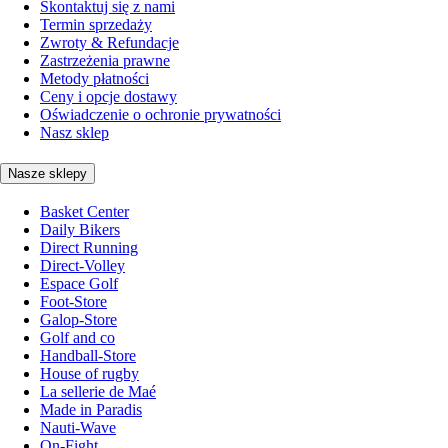
Skontaktuj się z nami
Termin sprzedaży
Zwroty & Refundacje
Zastrzeżenia prawne
Metody płatności
Ceny i opcje dostawy
Oświadczenie o ochronie prywatności
Nasz sklep
Nasze sklepy
Basket Center
Daily Bikers
Direct Running
Direct-Volley
Espace Golf
Foot-Store
Galop-Store
Golf and co
Handball-Store
House of rugby
La sellerie de Maé
Made in Paradis
Nauti-Wave
On-Fight