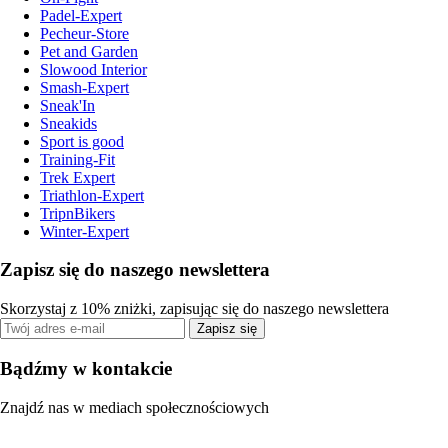
Padel-Expert
Pecheur-Store
Pet and Garden
Slowood Interior
Smash-Expert
Sneak'In
Sneakids
Sport is good
Training-Fit
Trek Expert
Triathlon-Expert
TripnBikers
Winter-Expert
Zapisz się do naszego newslettera
Skorzystaj z 10% zniżki, zapisując się do naszego newslettera
Zapisz się
Bądźmy w kontakcie
Znajdź nas w mediach społecznościowych