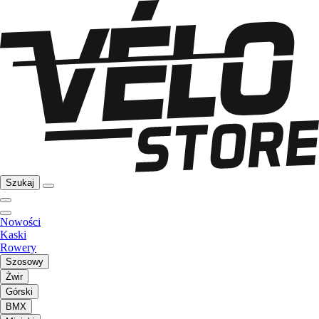
Szukaj
Nowości
Kaski
Rowery
Szosowy
Żwir
Górski
BMX