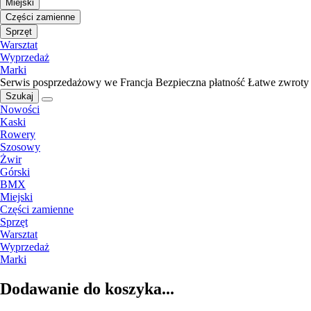
Miejski
Części zamienne
Sprzęt
Warsztat
Wyprzedaż
Marki
Serwis posprzedażowy we Francja
Bezpieczna płatność
Łatwe zwroty
Szukaj
Nowości
Kaski
Rowery
Szosowy
Żwir
Górski
BMX
Miejski
Części zamienne
Sprzęt
Warsztat
Wyprzedaż
Marki
Dodawanie do koszyka...