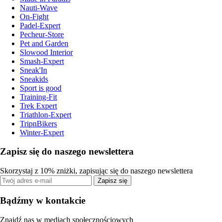
Nauti-Wave
On-Fight
Padel-Expert
Pecheur-Store
Pet and Garden
Slowood Interior
Smash-Expert
Sneak'In
Sneakids
Sport is good
Training-Fit
Trek Expert
Triathlon-Expert
TripnBikers
Winter-Expert
Zapisz się do naszego newslettera
Skorzystaj z 10% zniżki, zapisując się do naszego newslettera
Zapisz się
Bądźmy w kontakcie
Znajdź nas w mediach społecznościowych