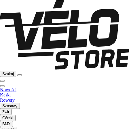
Szukaj
Nowości
Kaski
Rowery
Szosowy
Żwir
Górski
BMX