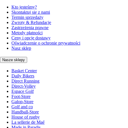
Kto jesteśmy?
Skontaktuj się z nami
Termin sprzedaży
Zwroty & Refundacje
Zastrzeżenia prawne
Metody płatności
Ceny i opcje dostawy
Oświadczenie o ochronie prywatności
Nasz sklep
Nasze sklepy
Basket Center
Daily Bikers
Direct Running
Direct-Volley
Espace Golf
Foot-Store
Galop-Store
Golf and co
Handball-Store
House of rugby
La sellerie de Maé
Made in Paradis