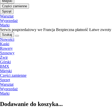
Miejski
Części zamienne
Sprzęt
Warsztat
Wyprzedaż
Marki
Serwis posprzedażowy we Francja
Bezpieczna płatność
Łatwe zwroty
Szukaj
Nowości
Kaski
Rowery
Szosowy
Żwir
Górski
BMX
Miejski
Części zamienne
Sprzęt
Warsztat
Wyprzedaż
Marki
Dodawanie do koszyka...