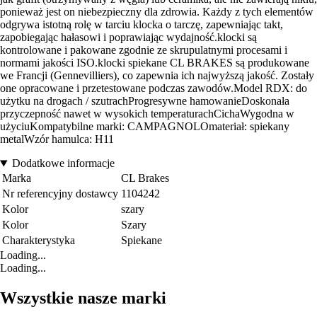
ponieważ jest on niebezpieczny dla zdrowia. Każdy z tych elementów
odgrywa istotną rolę w tarciu klocka o tarczę, zapewniając takt,
zapobiegając hałasowi i poprawiając wydajność.klocki są
kontrolowane i pakowane zgodnie ze skrupulatnymi procesami i
normami jakości ISO.klocki spiekane CL BRAKES są produkowane
we Francji (Gennevilliers), co zapewnia ich najwyższą jakość. Zostały
one opracowane i przetestowane podczas zawodów.Model RDX: do
użytku na drogach / szutrachProgresywne hamowanieDoskonała
przyczepność nawet w wysokich temperaturachCichaWygodna w
użyciuKompatybilne marki: CAMPAGNOLOmateriał: spiekany
metalWzór hamulca: H11
Dodatkowe informacje
Marka
CL Brakes
Nr referencyjny dostawcy
1104242
Kolor
szary
Kolor
Szary
Charakterystyka
Spiekane
Loading...
Loading...
Wszystkie nasze marki