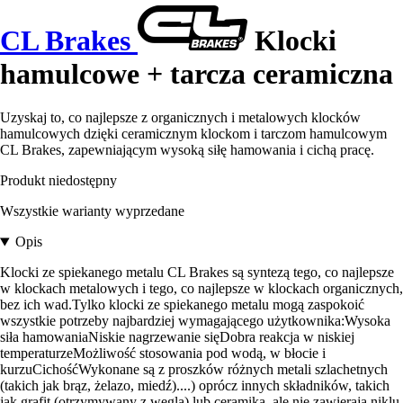
CL Brakes
Klocki
hamulcowe + tarcza ceramiczna
Uzyskaj to, co najlepsze z organicznych i metalowych klocków
hamulcowych dzięki ceramicznym klockom i tarczom hamulcowym
CL Brakes, zapewniającym wysoką siłę hamowania i cichą pracę.
Produkt niedostępny
Wszystkie warianty wyprzedane
Opis
Klocki ze spiekanego metalu CL Brakes są syntezą tego, co najlepsze
w klockach metalowych i tego, co najlepsze w klockach organicznych,
bez ich wad.Tylko klocki ze spiekanego metalu mogą zaspokoić
wszystkie potrzeby najbardziej wymagającego użytkownika:Wysoka
siła hamowaniaNiskie nagrzewanie sięDobra reakcja w niskiej
temperaturzeMożliwość stosowania pod wodą, w błocie i
kurzuCichośćWykonane są z proszków różnych metali szlachetnych
(takich jak brąz, żelazo, miedź)....) oprócz innych składników, takich
jak grafit (otrzymywany z węgla) lub ceramika, ale nie zawierają niklu,