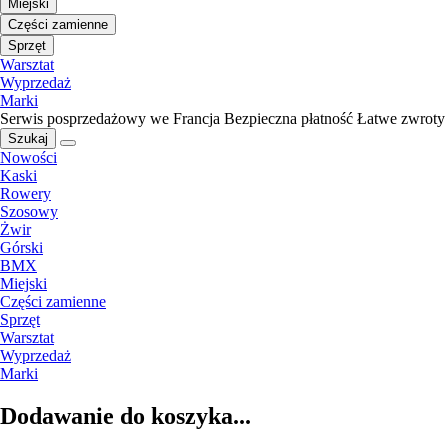
Miejski
Części zamienne
Sprzęt
Warsztat
Wyprzedaż
Marki
Serwis posprzedażowy we Francja
Bezpieczna płatność
Łatwe zwroty
Szukaj
Nowości
Kaski
Rowery
Szosowy
Żwir
Górski
BMX
Miejski
Części zamienne
Sprzęt
Warsztat
Wyprzedaż
Marki
Dodawanie do koszyka...