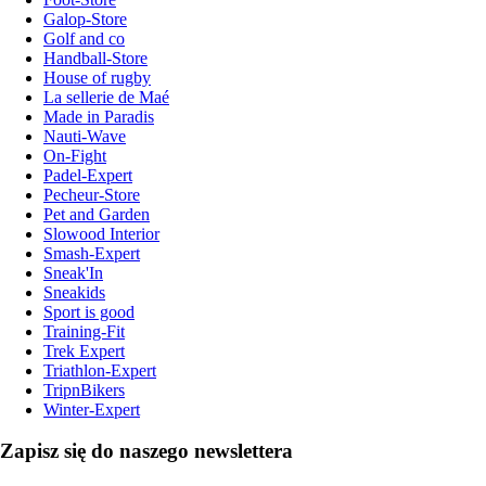
Galop-Store
Golf and co
Handball-Store
House of rugby
La sellerie de Maé
Made in Paradis
Nauti-Wave
On-Fight
Padel-Expert
Pecheur-Store
Pet and Garden
Slowood Interior
Smash-Expert
Sneak'In
Sneakids
Sport is good
Training-Fit
Trek Expert
Triathlon-Expert
TripnBikers
Winter-Expert
Zapisz się do naszego newslettera