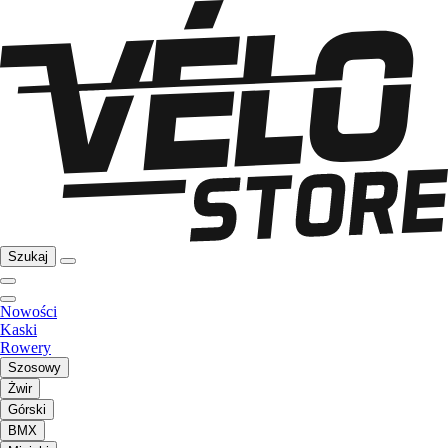
Szukaj
Nowości
Kaski
Rowery
Szosowy
Żwir
Górski
BMX