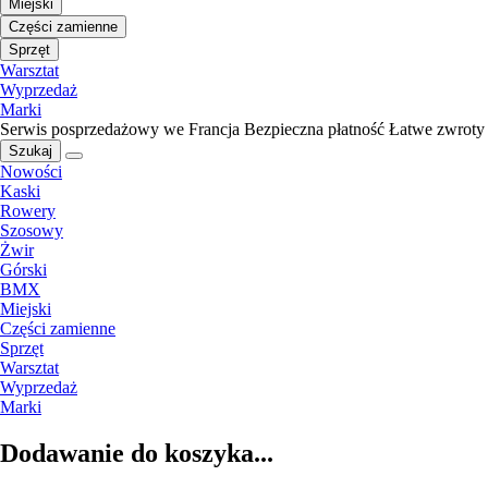
Miejski
Części zamienne
Sprzęt
Warsztat
Wyprzedaż
Marki
Serwis posprzedażowy we Francja
Bezpieczna płatność
Łatwe zwroty
Szukaj
Nowości
Kaski
Rowery
Szosowy
Żwir
Górski
BMX
Miejski
Części zamienne
Sprzęt
Warsztat
Wyprzedaż
Marki
Dodawanie do koszyka...