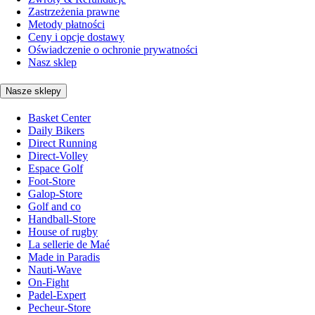
Zastrzeżenia prawne
Metody płatności
Ceny i opcje dostawy
Oświadczenie o ochronie prywatności
Nasz sklep
Nasze sklepy
Basket Center
Daily Bikers
Direct Running
Direct-Volley
Espace Golf
Foot-Store
Galop-Store
Golf and co
Handball-Store
House of rugby
La sellerie de Maé
Made in Paradis
Nauti-Wave
On-Fight
Padel-Expert
Pecheur-Store