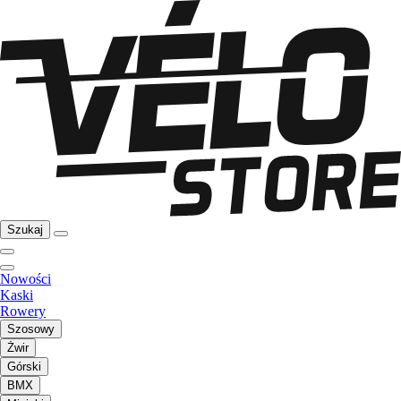
Szukaj
Nowości
Kaski
Rowery
Szosowy
Żwir
Górski
BMX