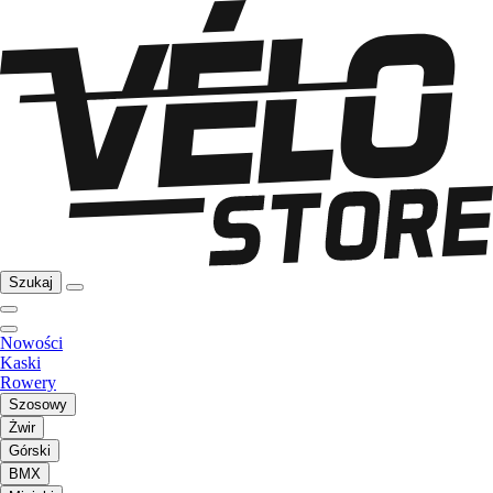
Szukaj
Nowości
Kaski
Rowery
Szosowy
Żwir
Górski
BMX