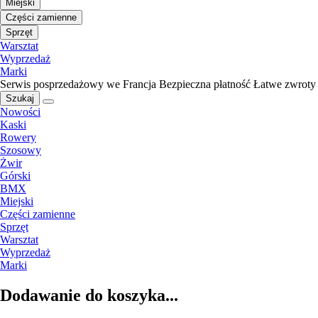
Miejski
Części zamienne
Sprzęt
Warsztat
Wyprzedaż
Marki
Serwis posprzedażowy we Francja
Bezpieczna płatność
Łatwe zwroty
Szukaj
Nowości
Kaski
Rowery
Szosowy
Żwir
Górski
BMX
Miejski
Części zamienne
Sprzęt
Warsztat
Wyprzedaż
Marki
Dodawanie do koszyka...