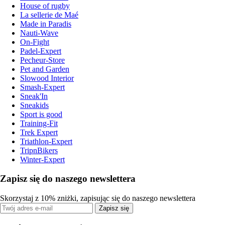
House of rugby
La sellerie de Maé
Made in Paradis
Nauti-Wave
On-Fight
Padel-Expert
Pecheur-Store
Pet and Garden
Slowood Interior
Smash-Expert
Sneak'In
Sneakids
Sport is good
Training-Fit
Trek Expert
Triathlon-Expert
TripnBikers
Winter-Expert
Zapisz się do naszego newslettera
Skorzystaj z 10% zniżki, zapisując się do naszego newslettera
Zapisz się