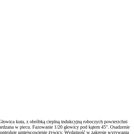
Głowica kuta, z obróbką cieplną indukcyjną roboczych powierzchni
ardzana w piecu. Fazowanie 1/20 głowicy pod kątem 45°. Osadzenie
 kontroluje umiejscowienie żywicy. Wydajność w zakresie wyrywania