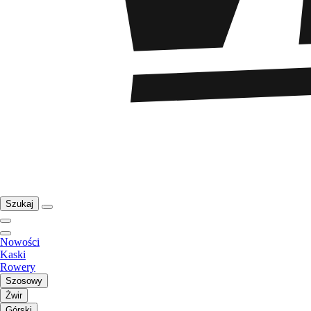
Szukaj
Nowości
Kaski
Rowery
Szosowy
Żwir
Górski