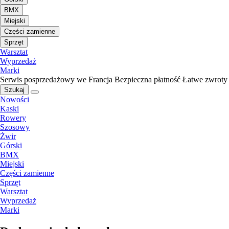
BMX
Miejski
Części zamienne
Sprzęt
Warsztat
Wyprzedaż
Marki
Serwis posprzedażowy we Francja
Bezpieczna płatność
Łatwe zwroty
Szukaj
Nowości
Kaski
Rowery
Szosowy
Żwir
Górski
BMX
Miejski
Części zamienne
Sprzęt
Warsztat
Wyprzedaż
Marki