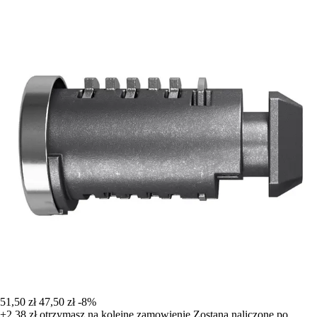
51,50 zł
47,50 zł
-8%
+2,38 zł
otrzymasz na kolejne zamowienie
Zostana naliczone po