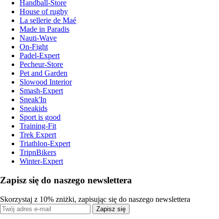
Handball-Store
House of rugby
La sellerie de Maé
Made in Paradis
Nauti-Wave
On-Fight
Padel-Expert
Pecheur-Store
Pet and Garden
Slowood Interior
Smash-Expert
Sneak'In
Sneakids
Sport is good
Training-Fit
Trek Expert
Triathlon-Expert
TripnBikers
Winter-Expert
Zapisz się do naszego newslettera
Skorzystaj z 10% zniżki, zapisując się do naszego newslettera
Zapisz się