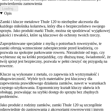
potwierdzeniu zamowienia
Loading...
Opis
Zamki i klucze metalowe Thule 120 to niezbędne akcesoria dla
każdego miłośnika kolarstwa, który dba o bezpieczeństwo swojego
sprzętu. Jako produkt marki Thule, można się spodziewać wyjątkowej
jakości i trwałości, które są kluczowe do ochrony twoich rzeczy.
Zaprojektowane specjalnie z myślą o potrzebach rowerzystów, te
zamki oferują wzmocnione zabezpieczenie przed kradzieżą, co
pozwala na spokojne parkowanie roweru. Niezależnie od tego, czy
wybierasz się na krótki przejażdżkę, czy dłuższą trasę, świadomość, że
twój sprzęt jest bezpieczny, pozwala w pełni cieszyć się przygodą na
rowerze.
Klucze są wykonane z metalu, co zapewnia ich wytrzymałość i
długowieczność. Wybór tych materiałów jest kluczowy dla
zapewnienia prawidłowego działania zamków, nawet w warunkach
częstego użytkowania. Ergonomiczny kształt kluczy ułatwia ich
obsługę, pozwalając na szybki dostęp do sprzętu bez zbędnych
problemów.
Jako produkt z rodziny zamków, zamki Thule 120 są szczególnie
odpowiednie do zastosowania z akcesoriami rowerowymi i innym