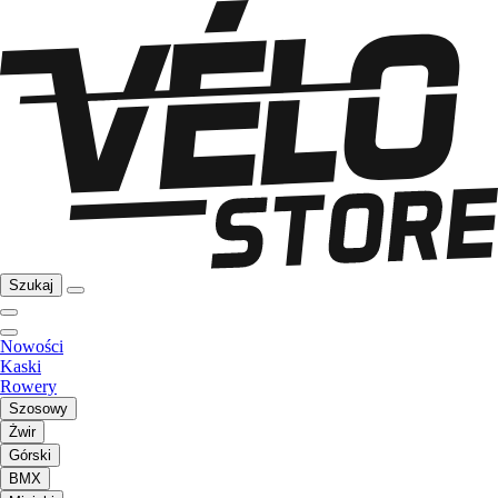
Szukaj
Nowości
Kaski
Rowery
Szosowy
Żwir
Górski
BMX