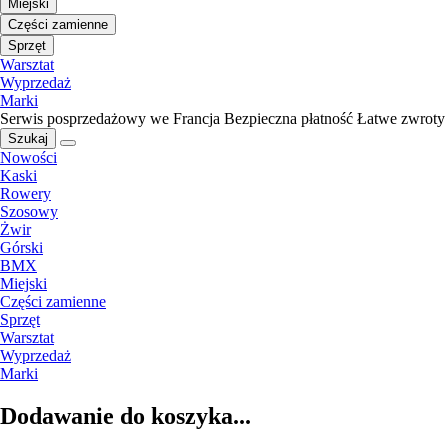
Miejski
Części zamienne
Sprzęt
Warsztat
Wyprzedaż
Marki
Serwis posprzedażowy we Francja
Bezpieczna płatność
Łatwe zwroty
Szukaj
Nowości
Kaski
Rowery
Szosowy
Żwir
Górski
BMX
Miejski
Części zamienne
Sprzęt
Warsztat
Wyprzedaż
Marki
Dodawanie do koszyka...