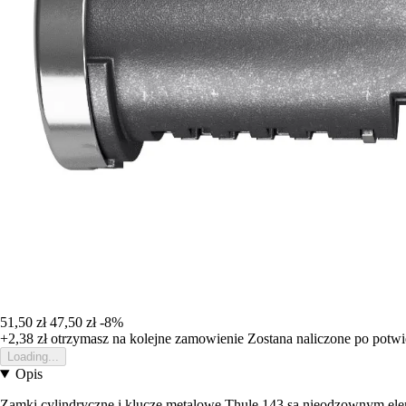
51,50 zł
47,50 zł
-8%
+2,38 zł
otrzymasz na kolejne zamowienie
Zostana naliczone po potw
Loading...
Opis
Zamki cylindryczne i klucze metalowe Thule 143 są nieodzownym elem