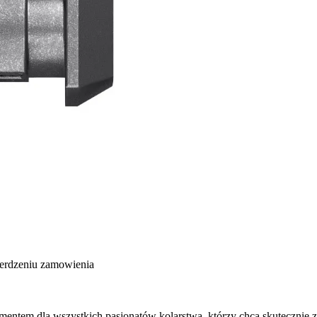
ierdzeniu zamowienia
entem dla wszystkich pasjonatów kolarstwa, którzy chcą skutecznie 