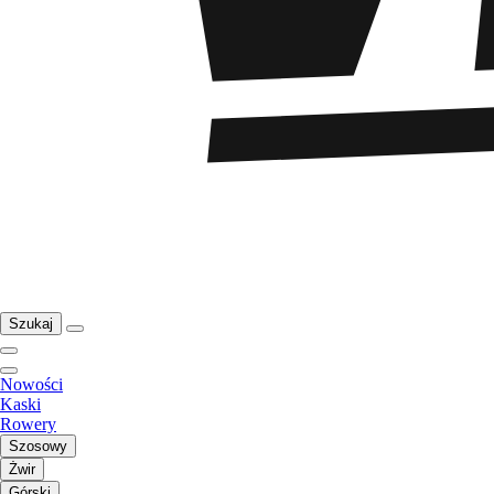
Szukaj
Nowości
Kaski
Rowery
Szosowy
Żwir
Górski