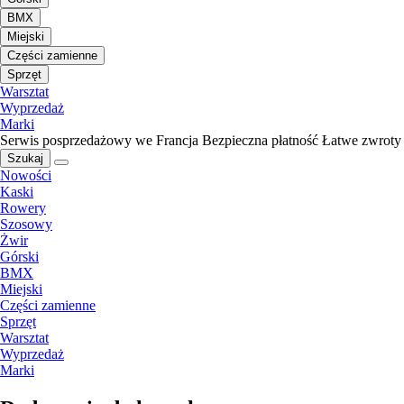
BMX
Miejski
Części zamienne
Sprzęt
Warsztat
Wyprzedaż
Marki
Serwis posprzedażowy we Francja
Bezpieczna płatność
Łatwe zwroty
Szukaj
Nowości
Kaski
Rowery
Szosowy
Żwir
Górski
BMX
Miejski
Części zamienne
Sprzęt
Warsztat
Wyprzedaż
Marki