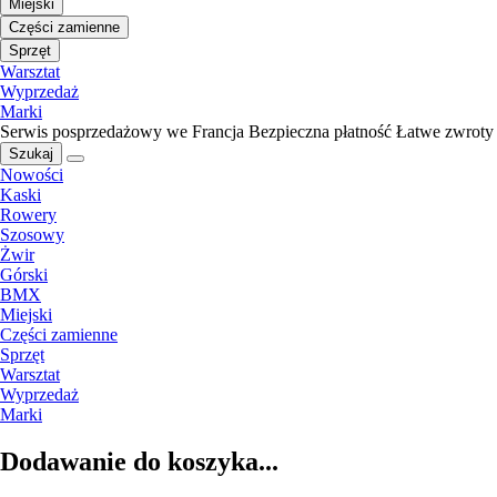
Miejski
Części zamienne
Sprzęt
Warsztat
Wyprzedaż
Marki
Serwis posprzedażowy we Francja
Bezpieczna płatność
Łatwe zwroty
Szukaj
Nowości
Kaski
Rowery
Szosowy
Żwir
Górski
BMX
Miejski
Części zamienne
Sprzęt
Warsztat
Wyprzedaż
Marki
Dodawanie do koszyka...