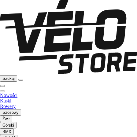
Szukaj
Nowości
Kaski
Rowery
Szosowy
Żwir
Górski
BMX