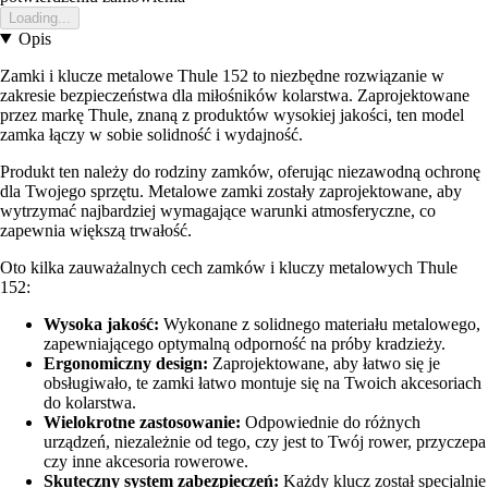
Loading...
Opis
Zamki i klucze metalowe Thule 152 to niezbędne rozwiązanie w
zakresie bezpieczeństwa dla miłośników kolarstwa. Zaprojektowane
przez markę Thule, znaną z produktów wysokiej jakości, ten model
zamka łączy w sobie solidność i wydajność.
Produkt ten należy do rodziny zamków, oferując niezawodną ochronę
dla Twojego sprzętu. Metalowe zamki zostały zaprojektowane, aby
wytrzymać najbardziej wymagające warunki atmosferyczne, co
zapewnia większą trwałość.
Oto kilka zauważalnych cech zamków i kluczy metalowych Thule
152:
Wysoka jakość:
Wykonane z solidnego materiału metalowego,
zapewniającego optymalną odporność na próby kradzieży.
Ergonomiczny design:
Zaprojektowane, aby łatwo się je
obsługiwało, te zamki łatwo montuje się na Twoich akcesoriach
do kolarstwa.
Wielokrotne zastosowanie:
Odpowiednie do różnych
urządzeń, niezależnie od tego, czy jest to Twój rower, przyczepa
czy inne akcesoria rowerowe.
Skuteczny system zabezpieczeń:
Każdy klucz został specjalnie