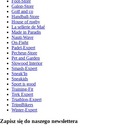
Foot-Store
Galop-Store
Golf and co
Handball-Store
House of rugby
La sellerie de Maé
Made in Paradis
Nauti-Wave
On-Fight
Padel-Expert
Pecheur-Store
Pet and Garden
Slowood Interior
Smash-Expert
Sneak'In
Sneakids
Sport is good
Training-Fit
Trek Expert
Triathlon-Expert
TripnBikers
Winter-Expert
Zapisz się do naszego newslettera