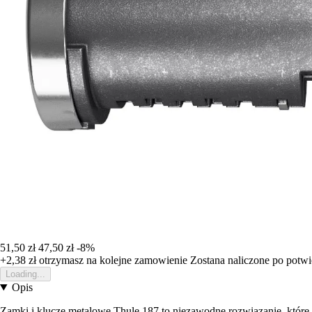
51,50 zł
47,50 zł
-8%
+2,38 zł
otrzymasz na kolejne zamowienie
Zostana naliczone po potw
Loading...
Opis
Zamki i klucze metalowe Thule 187 to niezawodne rozwiązanie, które