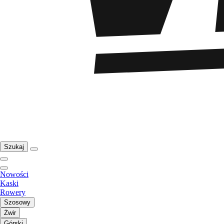
Szukaj
Nowości
Kaski
Rowery
Szosowy
Żwir
Górski