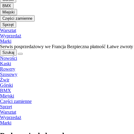
BMX
Miejski
Części zamienne
Sprzęt
Warsztat
Wyprzedaż
Marki
Serwis posprzedażowy we Francja
Bezpieczna płatność
Łatwe zwroty
Szukaj
Nowości
Kaski
Rowery
Szosowy
Żwir
Górski
BMX
Miejski
Części zamienne
Sprzęt
Warsztat
Wyprzedaż
Marki