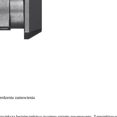
ierdzeniu zamowienia
 zwiększa bezpieczeństwo twojego sprzętu rowerowego. Zaprojektowane