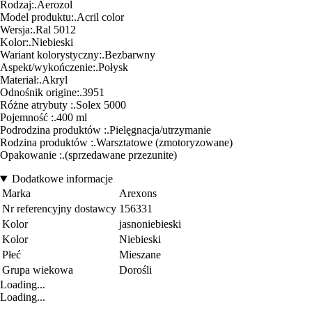
Rodzaj:.Aerozol
Model produktu:.Acril color
Wersja:.Ral 5012
Kolor:.Niebieski
Wariant kolorystyczny:.Bezbarwny
Aspekt/wykończenie:.Połysk
Materiał:.Akryl
Odnośnik origine:.3951
Różne atrybuty :.Solex 5000
Pojemność :.400 ml
Podrodzina produktów :.Pielęgnacja/utrzymanie
Rodzina produktów :.Warsztatowe (zmotoryzowane)
Opakowanie :.(sprzedawane przezunite)
Dodatkowe informacje
Marka
Arexons
Nr referencyjny dostawcy
156331
Kolor
jasnoniebieski
Kolor
Niebieski
Płeć
Mieszane
Grupa wiekowa
Dorośli
Loading...
Loading...