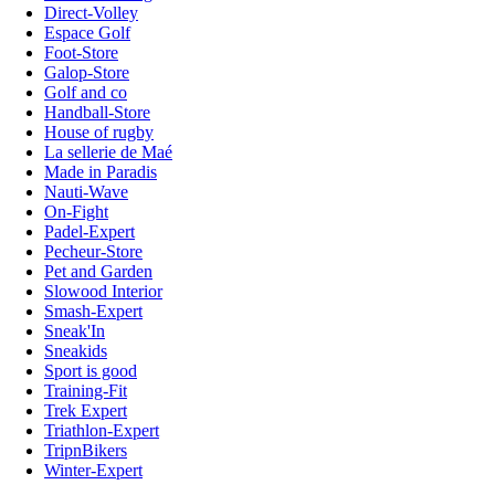
Direct-Volley
Espace Golf
Foot-Store
Galop-Store
Golf and co
Handball-Store
House of rugby
La sellerie de Maé
Made in Paradis
Nauti-Wave
On-Fight
Padel-Expert
Pecheur-Store
Pet and Garden
Slowood Interior
Smash-Expert
Sneak'In
Sneakids
Sport is good
Training-Fit
Trek Expert
Triathlon-Expert
TripnBikers
Winter-Expert