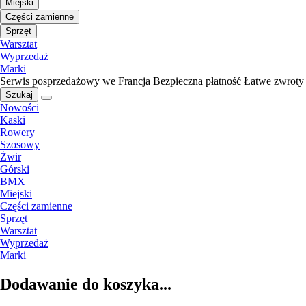
Miejski
Części zamienne
Sprzęt
Warsztat
Wyprzedaż
Marki
Serwis posprzedażowy we Francja
Bezpieczna płatność
Łatwe zwroty
Szukaj
Nowości
Kaski
Rowery
Szosowy
Żwir
Górski
BMX
Miejski
Części zamienne
Sprzęt
Warsztat
Wyprzedaż
Marki
Dodawanie do koszyka...