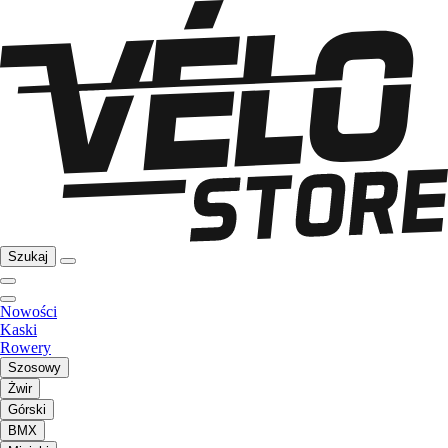
Szukaj
Nowości
Kaski
Rowery
Szosowy
Żwir
Górski
BMX