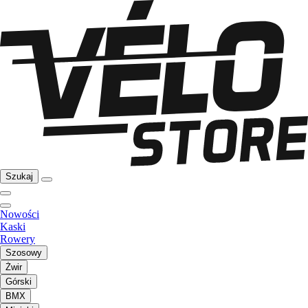
Szukaj
Nowości
Kaski
Rowery
Szosowy
Żwir
Górski
BMX