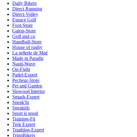
Daily Bikers
Direct Running
Direct-Volley
Espace Golf
Foot-Store
Galop-Store
Golf and co
Handball-Store
House of rugby
La sellerie de Maé
Made in Paradis
Nauti-Wave
On-Fight
Padel-Expert
Pecheur-Store
Pet and Garden
Slowood Interior
Smash-Expert
Sneak'In
Sneakids
Sport is good
Training-Fit
Trek Expert
Triathlon-Expert
TripnBikers