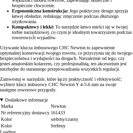
większości modeli rowerów, zapewniając skuteczne i
bezpieczne chwycenie.
Ergonomiczna konstrukcja:
Jego praktyczny design sprzyja
łatwej obsłudze, redukując zmęczenie podczas dłuższego
użytkowania.
Kompaktowy i lekki:
To narzędzie łatwo mieści się w twojej
torbie narzędziowej, co czyni je idealnym towarzyszem podczas
rowerowych wypadów.
Używanie klucza imbusowego CHC Newton to zapewnienie
optymalnej konserwacji twojego roweru, co przyczynia się do twojego
bezpieczeństwa i wydajności na drogach. Niezależnie od tego, czy
jesteś amatorskim kolarzem, czy profesjonalistą, ten akcesorium jest
niezbędne do starannego przeprowadzania wszystkich regulacji.
Zainwestuj w narzędzie, które łączy praktyczność i efektywność;
wybierz klucz imbusowy CHC Newton Y 4-5-6 mm na swoje
następne rowerowe przygody.
Dodatkowe informacje
Marka
Newton
Nr referencyjny dostawcy
161433
Kolor
srebrny/czarny
Kolor
Srebrny
Loading...