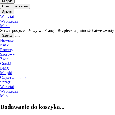
Miejski
Części zamienne
Sprzęt
Warsztat
Wyprzedaż
Marki
Serwis posprzedażowy we Francja
Bezpieczna płatność
Łatwe zwroty
Szukaj
Nowości
Kaski
Rowery
Szosowy
Żwir
Górski
BMX
Miejski
Części zamienne
Sprzęt
Warsztat
Wyprzedaż
Marki
Dodawanie do koszyka...