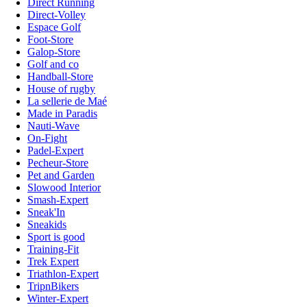
Direct Running
Direct-Volley
Espace Golf
Foot-Store
Galop-Store
Golf and co
Handball-Store
House of rugby
La sellerie de Maé
Made in Paradis
Nauti-Wave
On-Fight
Padel-Expert
Pecheur-Store
Pet and Garden
Slowood Interior
Smash-Expert
Sneak'In
Sneakids
Sport is good
Training-Fit
Trek Expert
Triathlon-Expert
TripnBikers
Winter-Expert