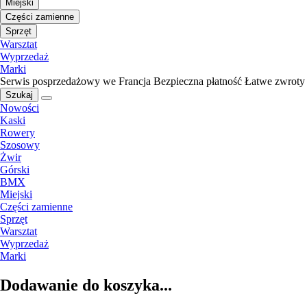
Miejski
Części zamienne
Sprzęt
Warsztat
Wyprzedaż
Marki
Serwis posprzedażowy we Francja
Bezpieczna płatność
Łatwe zwroty
Szukaj
Nowości
Kaski
Rowery
Szosowy
Żwir
Górski
BMX
Miejski
Części zamienne
Sprzęt
Warsztat
Wyprzedaż
Marki
Dodawanie do koszyka...