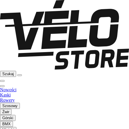
Szukaj
Nowości
Kaski
Rowery
Szosowy
Żwir
Górski
BMX