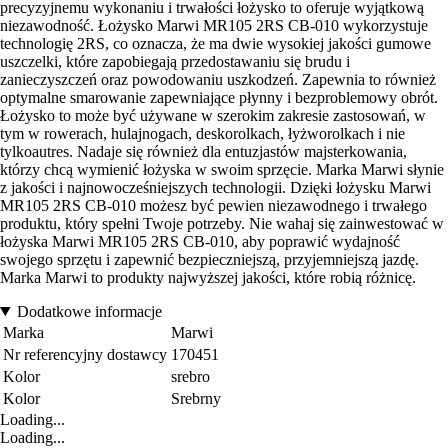
precyzyjnemu wykonaniu i trwałości łożysko to oferuje wyjątkową
niezawodność. Łożysko Marwi MR105 2RS CB-010 wykorzystuje
technologię 2RS, co oznacza, że ma dwie wysokiej jakości gumowe
uszczelki, które zapobiegają przedostawaniu się brudu i
zanieczyszczeń oraz powodowaniu uszkodzeń. Zapewnia to również
optymalne smarowanie zapewniające płynny i bezproblemowy obrót.
Łożysko to może być używane w szerokim zakresie zastosowań, w
tym w rowerach, hulajnogach, deskorolkach, łyżworolkach i nie
tylkoautres. Nadaje się również dla entuzjastów majsterkowania,
którzy chcą wymienić łożyska w swoim sprzęcie. Marka Marwi słynie
z jakości i najnowocześniejszych technologii. Dzięki łożysku Marwi
MR105 2RS CB-010 możesz być pewien niezawodnego i trwałego
produktu, który spełni Twoje potrzeby. Nie wahaj się zainwestować w
łożyska Marwi MR105 2RS CB-010, aby poprawić wydajność
swojego sprzętu i zapewnić bezpieczniejszą, przyjemniejszą jazdę.
Marka Marwi to produkty najwyższej jakości, które robią różnicę.
Dodatkowe informacje
Marka
Marwi
Nr referencyjny dostawcy
170451
Kolor
srebro
Kolor
Srebrny
Loading...
Loading...