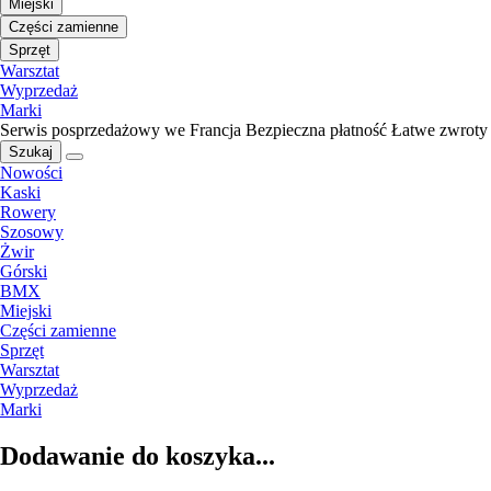
Miejski
Części zamienne
Sprzęt
Warsztat
Wyprzedaż
Marki
Serwis posprzedażowy we Francja
Bezpieczna płatność
Łatwe zwroty
Szukaj
Nowości
Kaski
Rowery
Szosowy
Żwir
Górski
BMX
Miejski
Części zamienne
Sprzęt
Warsztat
Wyprzedaż
Marki
Dodawanie do koszyka...