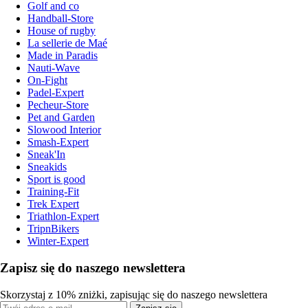
Golf and co
Handball-Store
House of rugby
La sellerie de Maé
Made in Paradis
Nauti-Wave
On-Fight
Padel-Expert
Pecheur-Store
Pet and Garden
Slowood Interior
Smash-Expert
Sneak'In
Sneakids
Sport is good
Training-Fit
Trek Expert
Triathlon-Expert
TripnBikers
Winter-Expert
Zapisz się do naszego newslettera
Skorzystaj z 10% zniżki, zapisując się do naszego newslettera