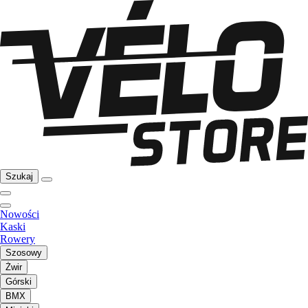
Szukaj
Nowości
Kaski
Rowery
Szosowy
Żwir
Górski
BMX