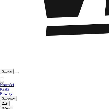
Szukaj
Nowości
Kaski
Rowery
Szosowy
Żwir
Górski