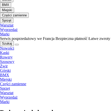
BMX
Miejski
Części zamienne
Sprzęt
Warsztat
Wyprzedaż
Marki
Serwis posprzedażowy we Francja
Bezpieczna płatność
Łatwe zwroty
Szukaj
Nowości
Kaski
Rowery
Szosowy
Żwir
Górski
BMX
Miejski
Części zamienne
Sprzęt
Warsztat
Wyprzedaż
Marki