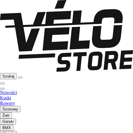
Szukaj
Nowości
Kaski
Rowery
Szosowy
Żwir
Górski
BMX