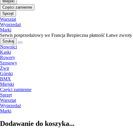
Miejski
Części zamienne
Sprzęt
Warsztat
Wyprzedaż
Marki
Serwis posprzedażowy we Francja
Bezpieczna płatność
Łatwe zwroty
Szukaj
Nowości
Kaski
Rowery
Szosowy
Żwir
Górski
BMX
Miejski
Części zamienne
Sprzęt
Warsztat
Wyprzedaż
Marki
Dodawanie do koszyka...