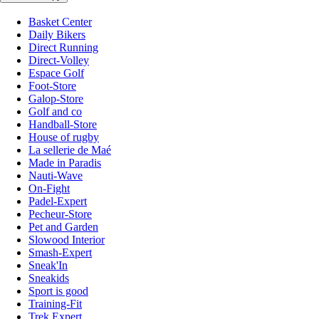
Basket Center
Daily Bikers
Direct Running
Direct-Volley
Espace Golf
Foot-Store
Galop-Store
Golf and co
Handball-Store
House of rugby
La sellerie de Maé
Made in Paradis
Nauti-Wave
On-Fight
Padel-Expert
Pecheur-Store
Pet and Garden
Slowood Interior
Smash-Expert
Sneak'In
Sneakids
Sport is good
Training-Fit
Trek Expert