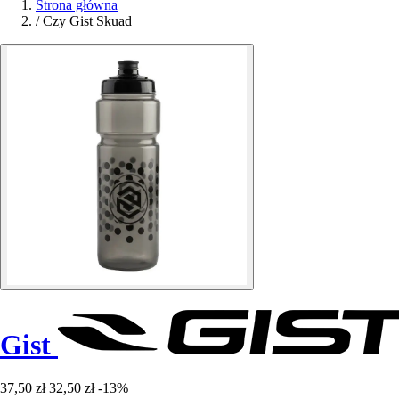
Strona główna
/
Czy Gist Skuad
Gist
37,50 zł
32,50 zł
-13%