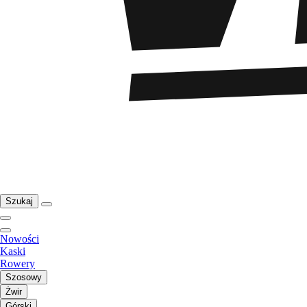
Szukaj
Nowości
Kaski
Rowery
Szosowy
Żwir
Górski