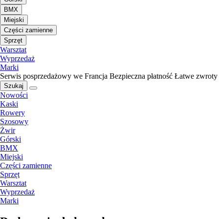
BMX
Miejski
Części zamienne
Sprzęt
Warsztat
Wyprzedaż
Marki
Serwis posprzedażowy we Francja
Bezpieczna płatność
Łatwe zwroty
Szukaj
Nowości
Kaski
Rowery
Szosowy
Żwir
Górski
BMX
Miejski
Części zamienne
Sprzęt
Warsztat
Wyprzedaż
Marki