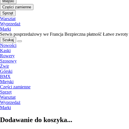
Miejski
Części zamienne
Sprzęt
Warsztat
Wyprzedaż
Marki
Serwis posprzedażowy we Francja
Bezpieczna płatność
Łatwe zwroty
Szukaj
Nowości
Kaski
Rowery
Szosowy
Żwir
Górski
BMX
Miejski
Części zamienne
Sprzęt
Warsztat
Wyprzedaż
Marki
Dodawanie do koszyka...