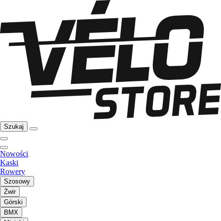
Szukaj
Nowości
Kaski
Rowery
Szosowy
Żwir
Górski
BMX