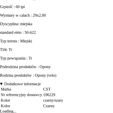
Gęstość : 60 tpi
Wymiary w calach : 29x2,00
Dyscyplina: miejska
standard etrto : 50-622
Typ terenu : Miejski
Tl/tt: Tt
Typ powiązania : Tr
Podrodzina produktów : Opony
Rodzina produktów : Opony (velo)
Dodatkowe informacje
Marka
CST
Nr referencyjny dostawcy
196229
Kolor
czarny/szary
Kolor
Czarny
Loading...