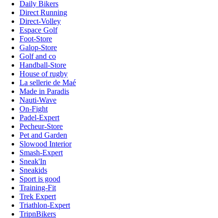
Daily Bikers
Direct Running
Direct-Volley
Espace Golf
Foot-Store
Galop-Store
Golf and co
Handball-Store
House of rugby
La sellerie de Maé
Made in Paradis
Nauti-Wave
On-Fight
Padel-Expert
Pecheur-Store
Pet and Garden
Slowood Interior
Smash-Expert
Sneak'In
Sneakids
Sport is good
Training-Fit
Trek Expert
Triathlon-Expert
TripnBikers