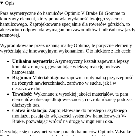
Opis
Para asymetryczne do hamulców Optimiz V-Brake Bi-Gomme to
kluczowy element, który poprawia wydajność twojego systemu
hamulcowego. Zaprojektowane specjalnie dla rowerów górskich, to
akcesorium odpowiada wymaganiom zawodników i miłośników jazdy
terenowej.
Wyprodukowane przez uznaną markę Optimiz, te poręczne elementy
wyróżniają się innowacyjnym wykonaniem. Oto niektóre z ich cech:
Unikalna asymetria:
Asymetryczny kształt zapewnia lepszy
kontakt z obręczą, gwarantując większą reakcję podczas
hamowania.
Bi-guma:
Materiał bi-guma zapewnia optymalną przyczepność
na różnych nawierzchniach, zarówno w suche, jak i w
deszczowe dni.
Trwałość:
Wykonane z wysokiej jakości materiałów, ta para
elementów obiecuje długowieczność, co zrobi różnicę podczas
dłuższych tras.
Łatwa instalacja:
Zaprojektowane do prostego i szybkiego
montażu, pasują do większości systemów hamulcowych V-
Brake, pozwalając wrócić na drogę w mgnieniu oka.
Decydując się na asymetryczne para do hamulców Optimiz V-Brake