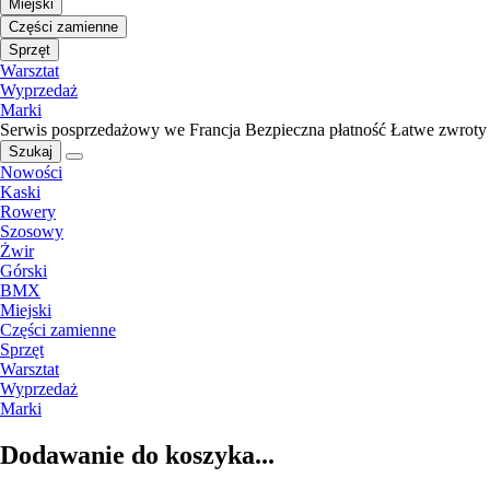
Miejski
Części zamienne
Sprzęt
Warsztat
Wyprzedaż
Marki
Serwis posprzedażowy we Francja
Bezpieczna płatność
Łatwe zwroty
Szukaj
Nowości
Kaski
Rowery
Szosowy
Żwir
Górski
BMX
Miejski
Części zamienne
Sprzęt
Warsztat
Wyprzedaż
Marki
Dodawanie do koszyka...