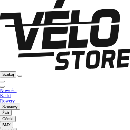
Szukaj
Nowości
Kaski
Rowery
Szosowy
Żwir
Górski
BMX