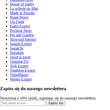
House of rugby
La sellerie de Maé
Made in Paradis
Nauti-Wave
On-Fight
Padel-Expert
Pecheur-Store
Pet and Garden
Slowood Interior
Smash-Expert
Sneak'In
Sneakids
Sport is good
Training-Fit
Trek Expert
Triathlon-Expert
TripnBikers
Winter-Expert
Zapisz się do naszego newslettera
Skorzystaj z 10% zniżki, zapisując się do naszego newslettera
Zapisz się