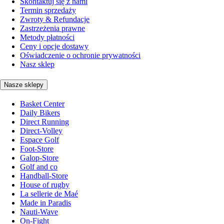
Skontaktuj się z nami
Termin sprzedaży
Zwroty & Refundacje
Zastrzeżenia prawne
Metody płatności
Ceny i opcje dostawy
Oświadczenie o ochronie prywatności
Nasz sklep
Nasze sklepy
Basket Center
Daily Bikers
Direct Running
Direct-Volley
Espace Golf
Foot-Store
Galop-Store
Golf and co
Handball-Store
House of rugby
La sellerie de Maé
Made in Paradis
Nauti-Wave
On-Fight