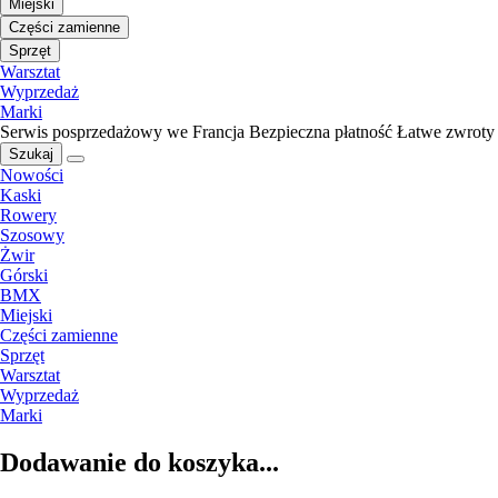
Miejski
Części zamienne
Sprzęt
Warsztat
Wyprzedaż
Marki
Serwis posprzedażowy we Francja
Bezpieczna płatność
Łatwe zwroty
Szukaj
Nowości
Kaski
Rowery
Szosowy
Żwir
Górski
BMX
Miejski
Części zamienne
Sprzęt
Warsztat
Wyprzedaż
Marki
Dodawanie do koszyka...