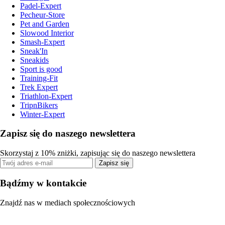
Padel-Expert
Pecheur-Store
Pet and Garden
Slowood Interior
Smash-Expert
Sneak'In
Sneakids
Sport is good
Training-Fit
Trek Expert
Triathlon-Expert
TripnBikers
Winter-Expert
Zapisz się do naszego newslettera
Skorzystaj z 10% zniżki, zapisując się do naszego newslettera
Zapisz się
Bądźmy w kontakcie
Znajdź nas w mediach społecznościowych