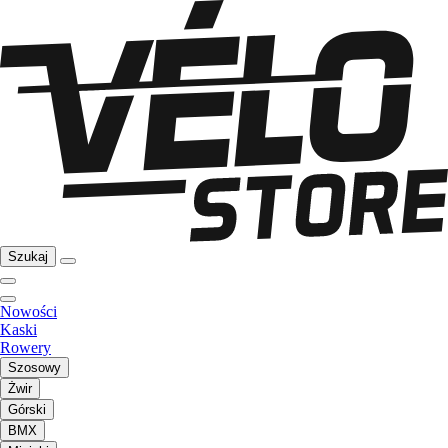
Szukaj
Nowości
Kaski
Rowery
Szosowy
Żwir
Górski
BMX