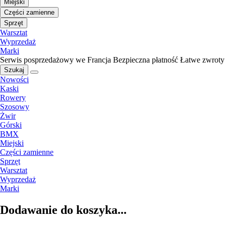
Miejski
Części zamienne
Sprzęt
Warsztat
Wyprzedaż
Marki
Serwis posprzedażowy we Francja
Bezpieczna płatność
Łatwe zwroty
Szukaj
Nowości
Kaski
Rowery
Szosowy
Żwir
Górski
BMX
Miejski
Części zamienne
Sprzęt
Warsztat
Wyprzedaż
Marki
Dodawanie do koszyka...