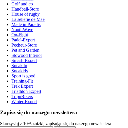
Golf and co
Handball-Store
House of rugby
La sellerie de Maé
Made in Paradis
Nauti-Wave
On-Fight
Padel-Expert
Pecheur-Store
Pet and Garden
Slowood Interior
Smash-Expert
Sneak'In
Sneakids
Sport is good
Training-Fit
Trek Expert
Triathlon-Expert
TripnBikers
Winter-Expert
Zapisz się do naszego newslettera
Skorzystaj z 10% zniżki, zapisując się do naszego newslettera