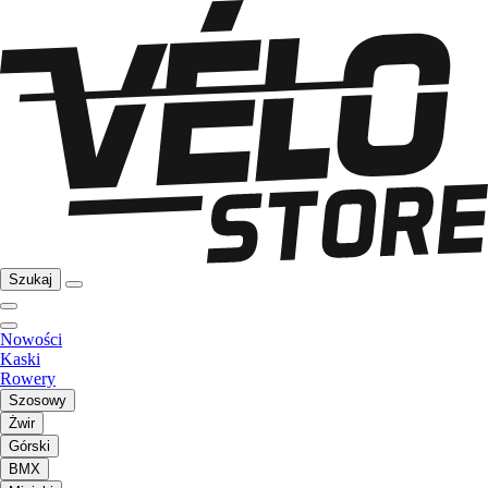
Szukaj
Nowości
Kaski
Rowery
Szosowy
Żwir
Górski
BMX