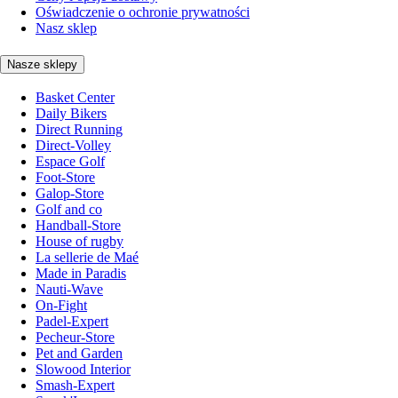
Oświadczenie o ochronie prywatności
Nasz sklep
Nasze sklepy
Basket Center
Daily Bikers
Direct Running
Direct-Volley
Espace Golf
Foot-Store
Galop-Store
Golf and co
Handball-Store
House of rugby
La sellerie de Maé
Made in Paradis
Nauti-Wave
On-Fight
Padel-Expert
Pecheur-Store
Pet and Garden
Slowood Interior
Smash-Expert