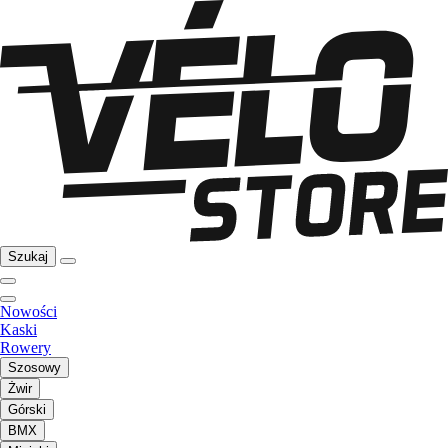
Szukaj
Nowości
Kaski
Rowery
Szosowy
Żwir
Górski
BMX