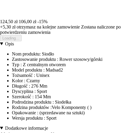
124,50 zł
106,00 zł
-15%
+5,30 zł
otrzymasz na kolejne zamowienie
Zostana naliczone po
potwierdzeniu zamowienia
Loading...
Opis
Nom produktu: Siodło
Zastosowanie produktu : Rower szosowy/górski
Typ : Z centralnym otworem
Model produktu : Madsad2
Tożsamość : Unisex
Kolor : Czarny
Długość : 276 Mm
Dyscyplina : Sport
Szerokość : 154 Mm
Podrodzina produktu : Siodełka
Rodzina produktów :Velo Komponenty ( )
Opakowanie : (sprzedawane na sztuki)
Wersja produktu : Sport
Dodatkowe informacje