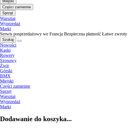
Miejski
Części zamienne
Sprzęt
Warsztat
Wyprzedaż
Marki
Serwis posprzedażowy we Francja
Bezpieczna płatność
Łatwe zwroty
Szukaj
Nowości
Kaski
Rowery
Szosowy
Żwir
Górski
BMX
Miejski
Części zamienne
Sprzęt
Warsztat
Wyprzedaż
Marki
Dodawanie do koszyka...