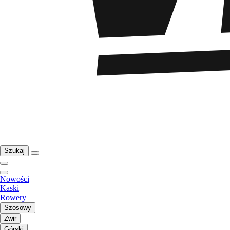
Szukaj
Nowości
Kaski
Rowery
Szosowy
Żwir
Górski