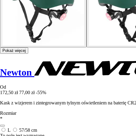
Pokaż więcej
Newton
Od
172,50 zł
77,00 zł
-55%
Kask z wizjerem i zintegrowanym tylnym oświetleniem na baterię CR2032
Rozmiar
*
L
57/58 cm
To pole jest wymagane