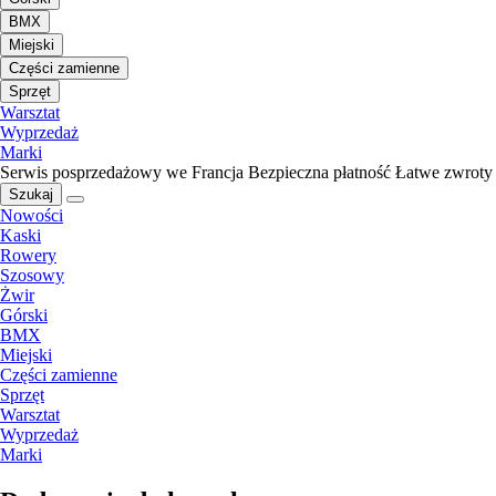
BMX
Miejski
Części zamienne
Sprzęt
Warsztat
Wyprzedaż
Marki
Serwis posprzedażowy we Francja
Bezpieczna płatność
Łatwe zwroty
Szukaj
Nowości
Kaski
Rowery
Szosowy
Żwir
Górski
BMX
Miejski
Części zamienne
Sprzęt
Warsztat
Wyprzedaż
Marki