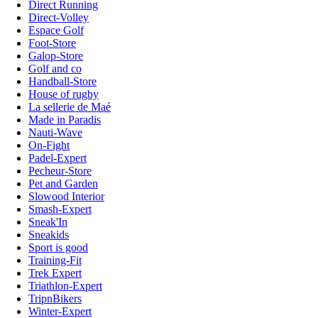
Direct Running
Direct-Volley
Espace Golf
Foot-Store
Galop-Store
Golf and co
Handball-Store
House of rugby
La sellerie de Maé
Made in Paradis
Nauti-Wave
On-Fight
Padel-Expert
Pecheur-Store
Pet and Garden
Slowood Interior
Smash-Expert
Sneak'In
Sneakids
Sport is good
Training-Fit
Trek Expert
Triathlon-Expert
TripnBikers
Winter-Expert