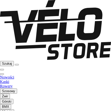
Szukaj
Nowości
Kaski
Rowery
Szosowy
Żwir
Górski
BMX