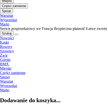
Miejski
Części zamienne
Sprzęt
Warsztat
Wyprzedaż
Marki
Serwis posprzedażowy we Francja
Bezpieczna płatność
Łatwe zwroty
Szukaj
Nowości
Kaski
Rowery
Szosowy
Żwir
Górski
BMX
Miejski
Części zamienne
Sprzęt
Warsztat
Wyprzedaż
Marki
Dodawanie do koszyka...