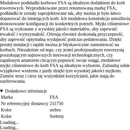
Modułowe podkładki korbowe FSA są idealnym dodatkiem do korb
rowerowych. Wyprodukowane przez renomowaną markę FSA,
podkładki te zostały zaprojektowane tak, aby można je było łatwo
dopasować do istniejących korb. Ich modułowa konstrukcja umożliwia
dostosowanie konfiguracji do konkretnych potrzeb. Myjki ciśnieniowe
FSA są wykonane z wysokiej jakości materiałów, aby zapewnić
trwałość i wytrzymałość. Oferują również doskonałą przyczepność,
aby zapewnić optymalną wydajność podczas pedałowania. Dzięki
prostej instalacji i rapide można je błyskawicznie zamontować na
korbach. Niezależnie od tego, czy jesteś profesjonalnym rowerzystą
poszukującym najnowszych innowacji technologicznych, czy
zapalonym amatorem chcącym poprawić swoje osiągi, modułowe
myjki ciśnieniowe do korb FSA są idealnym wyborem. Zafunduj sobie
wyjątkowe wrażenia z jazdy dzięki tym wysokiej jakości myjkom.
Zamów teraz i ciesz się wszystkimi korzyściami, jakie mają do
zaoferowania.
Dodatkowe informacje
Marka
FSA
Nr referencyjny dostawcy
211750
Kolor
srebro
Kolor
Srebrny
Loading...
Loading...