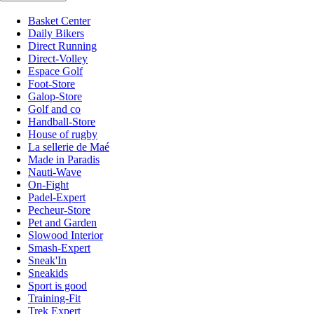
Basket Center
Daily Bikers
Direct Running
Direct-Volley
Espace Golf
Foot-Store
Galop-Store
Golf and co
Handball-Store
House of rugby
La sellerie de Maé
Made in Paradis
Nauti-Wave
On-Fight
Padel-Expert
Pecheur-Store
Pet and Garden
Slowood Interior
Smash-Expert
Sneak'In
Sneakids
Sport is good
Training-Fit
Trek Expert