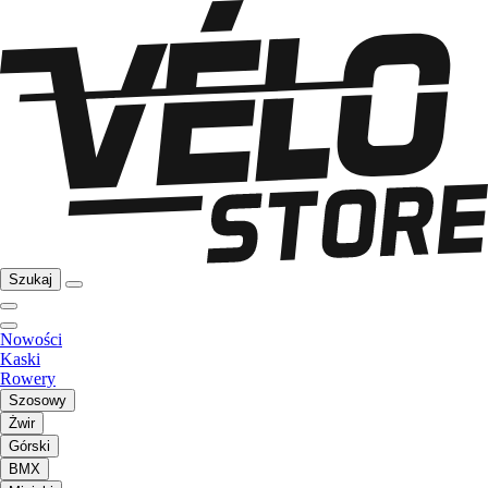
Szukaj
Nowości
Kaski
Rowery
Szosowy
Żwir
Górski
BMX