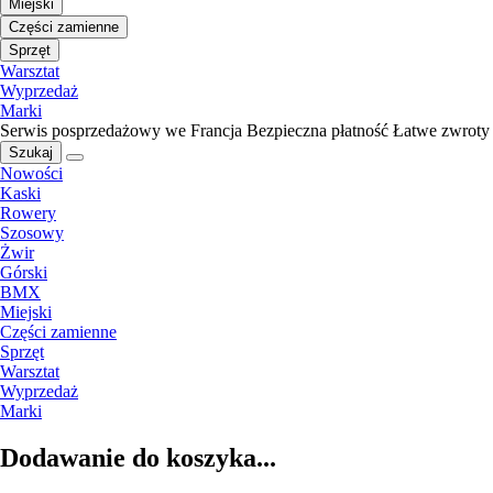
Miejski
Części zamienne
Sprzęt
Warsztat
Wyprzedaż
Marki
Serwis posprzedażowy we Francja
Bezpieczna płatność
Łatwe zwroty
Szukaj
Nowości
Kaski
Rowery
Szosowy
Żwir
Górski
BMX
Miejski
Części zamienne
Sprzęt
Warsztat
Wyprzedaż
Marki
Dodawanie do koszyka...