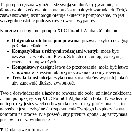
Ta pompka ręczna wyróżnia się swoją solidnością, gwarantując
długotrwałe użytkowanie nawet w ekstremalnych warunkach. Dzięki
zaawansowanej technologii oferuje skuteczne pompowanie, co jest
szczególnie istotne podczas rowerowych wypadów.
Kluczowe cechy mini pompki XLC Pu-m01 Alpha 265 obejmują:
Optymalna zdolność pompowania
: pozwala szybko osiągnąć
pożądane ciśnienie.
Kompatybilna z różnymi rodzajami wentyli
: może być
używana z wentylami Presta, Schrader i Dunlop, co czyni ją
wszechstronną w użyciu.
Kompaktowy design
: łatwa do przenoszenia, może być łatwo
schowana w kieszeni lub przymocowana do ramy roweru.
Trwała konstrukcja
: wykonana z materiałów wysokiej jakości,
aby zapewnić dłuższą żywotność.
Twoje doświadczenia z jazdy na rowerze nie będą już nigdy zakłócane
z mini pompką ręczną XLC Pu-m01 Alpha 265 u boku. Niezależnie
od tego, czy jesteś weekendowym kolarzem, czy profesjonalistą, to
narzędzie jest niezbędne dla zapewnienia Twojego bezpieczeństwa i
komfortu na drodze. Nie pozwól, aby przebita opona Cię zatrzymała;
postaw na niezawodność XLC.
Dodatkowe informacje