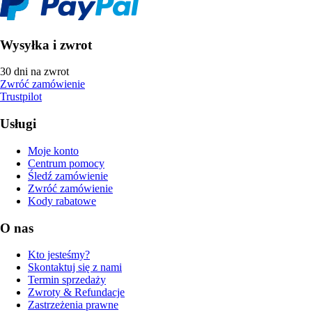
Wysyłka i zwrot
30 dni na zwrot
Zwróć zamówienie
Trustpilot
Usługi
Moje konto
Centrum pomocy
Śledź zamówienie
Zwróć zamówienie
Kody rabatowe
O nas
Kto jesteśmy?
Skontaktuj się z nami
Termin sprzedaży
Zwroty & Refundacje
Zastrzeżenia prawne