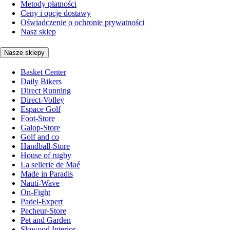
Metody płatności
Ceny i opcje dostawy
Oświadczenie o ochronie prywatności
Nasz sklep
Nasze sklepy
Basket Center
Daily Bikers
Direct Running
Direct-Volley
Espace Golf
Foot-Store
Galop-Store
Golf and co
Handball-Store
House of rugby
La sellerie de Maé
Made in Paradis
Nauti-Wave
On-Fight
Padel-Expert
Pecheur-Store
Pet and Garden
Slowood Interior