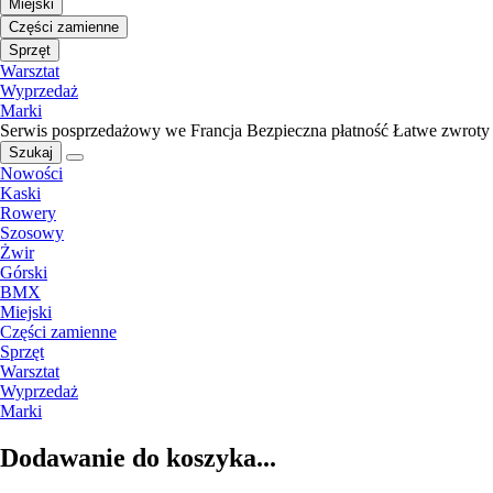
Miejski
Części zamienne
Sprzęt
Warsztat
Wyprzedaż
Marki
Serwis posprzedażowy we Francja
Bezpieczna płatność
Łatwe zwroty
Szukaj
Nowości
Kaski
Rowery
Szosowy
Żwir
Górski
BMX
Miejski
Części zamienne
Sprzęt
Warsztat
Wyprzedaż
Marki
Dodawanie do koszyka...