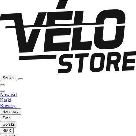
Szukaj
Nowości
Kaski
Rowery
Szosowy
Żwir
Górski
BMX