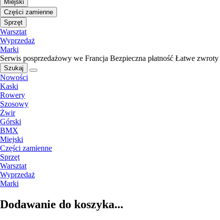
Miejski
Części zamienne
Sprzęt
Warsztat
Wyprzedaż
Marki
Serwis posprzedażowy we Francja
Bezpieczna płatność
Łatwe zwroty
Szukaj
Nowości
Kaski
Rowery
Szosowy
Żwir
Górski
BMX
Miejski
Części zamienne
Sprzęt
Warsztat
Wyprzedaż
Marki
Dodawanie do koszyka...