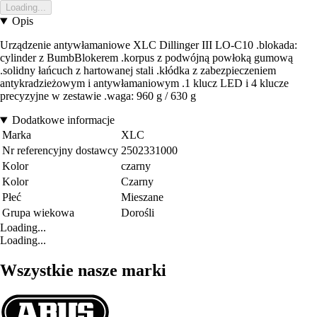
Loading...
Opis
Urządzenie antywłamaniowe XLC Dillinger III LO-C10 .blokada:
cylinder z BumbBlokerem .korpus z podwójną powłoką gumową
.solidny łańcuch z hartowanej stali .kłódka z zabezpieczeniem
antykradzieżowym i antywłamaniowym .1 klucz LED i 4 klucze
precyzyjne w zestawie .waga: 960 g / 630 g
Dodatkowe informacje
Marka
XLC
Nr referencyjny dostawcy
2502331000
Kolor
czarny
Kolor
Czarny
Płeć
Mieszane
Grupa wiekowa
Dorośli
Loading...
Loading...
Wszystkie nasze marki