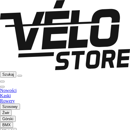
Szukaj
Nowości
Kaski
Rowery
Szosowy
Żwir
Górski
BMX