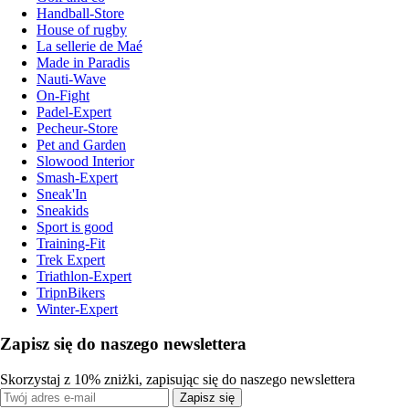
Handball-Store
House of rugby
La sellerie de Maé
Made in Paradis
Nauti-Wave
On-Fight
Padel-Expert
Pecheur-Store
Pet and Garden
Slowood Interior
Smash-Expert
Sneak'In
Sneakids
Sport is good
Training-Fit
Trek Expert
Triathlon-Expert
TripnBikers
Winter-Expert
Zapisz się do naszego newslettera
Skorzystaj z 10% zniżki, zapisując się do naszego newslettera
Zapisz się