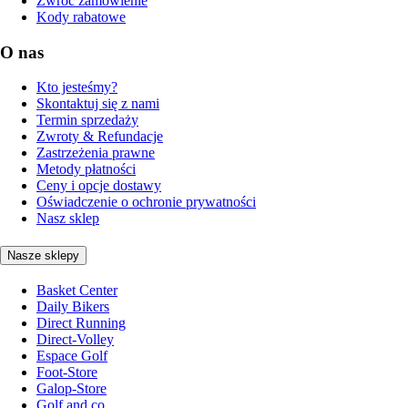
Zwróć zamówienie
Kody rabatowe
O nas
Kto jesteśmy?
Skontaktuj się z nami
Termin sprzedaży
Zwroty & Refundacje
Zastrzeżenia prawne
Metody płatności
Ceny i opcje dostawy
Oświadczenie o ochronie prywatności
Nasz sklep
Nasze sklepy
Basket Center
Daily Bikers
Direct Running
Direct-Volley
Espace Golf
Foot-Store
Galop-Store
Golf and co