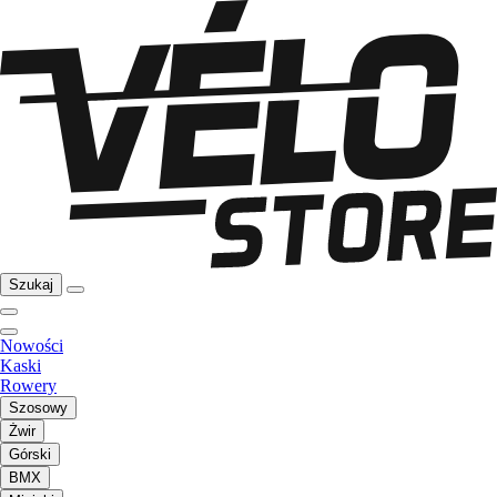
Szukaj
Nowości
Kaski
Rowery
Szosowy
Żwir
Górski
BMX