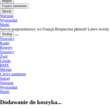
Miejski
Części zamienne
Sprzęt
Warsztat
Wyprzedaż
Marki
Serwis posprzedażowy we Francja
Bezpieczna płatność
Łatwe zwroty
Szukaj
Nowości
Kaski
Rowery
Szosowy
Żwir
Górski
BMX
Miejski
Części zamienne
Sprzęt
Warsztat
Wyprzedaż
Marki
Dodawanie do koszyka...