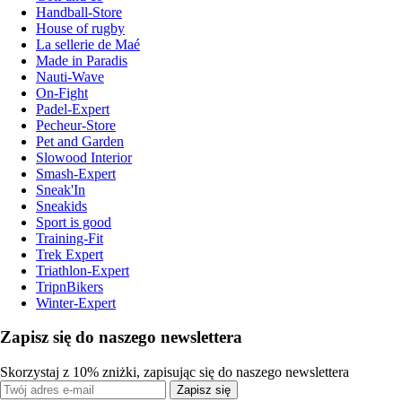
Handball-Store
House of rugby
La sellerie de Maé
Made in Paradis
Nauti-Wave
On-Fight
Padel-Expert
Pecheur-Store
Pet and Garden
Slowood Interior
Smash-Expert
Sneak'In
Sneakids
Sport is good
Training-Fit
Trek Expert
Triathlon-Expert
TripnBikers
Winter-Expert
Zapisz się do naszego newslettera
Skorzystaj z 10% zniżki, zapisując się do naszego newslettera
Zapisz się