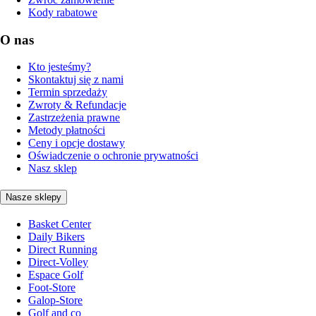
Kody rabatowe
O nas
Kto jesteśmy?
Skontaktuj się z nami
Termin sprzedaży
Zwroty & Refundacje
Zastrzeżenia prawne
Metody płatności
Ceny i opcje dostawy
Oświadczenie o ochronie prywatności
Nasz sklep
Nasze sklepy
Basket Center
Daily Bikers
Direct Running
Direct-Volley
Espace Golf
Foot-Store
Galop-Store
Golf and co