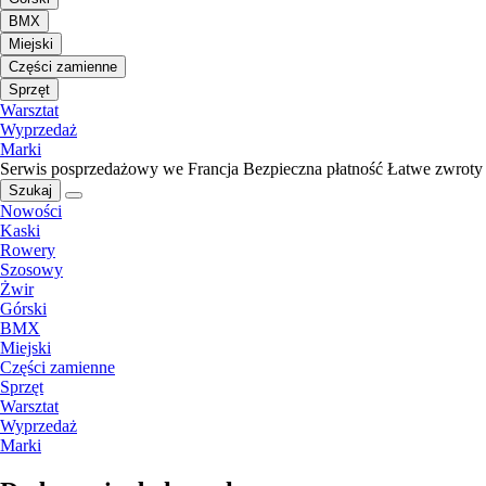
BMX
Miejski
Części zamienne
Sprzęt
Warsztat
Wyprzedaż
Marki
Serwis posprzedażowy we Francja
Bezpieczna płatność
Łatwe zwroty
Szukaj
Nowości
Kaski
Rowery
Szosowy
Żwir
Górski
BMX
Miejski
Części zamienne
Sprzęt
Warsztat
Wyprzedaż
Marki