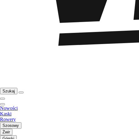
Szukaj
Nowości
Kaski
Rowery
Szosowy
Żwir
Górski