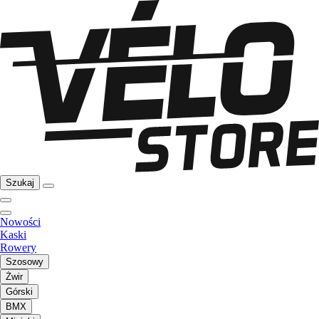
Szukaj
Nowości
Kaski
Rowery
Szosowy
Żwir
Górski
BMX