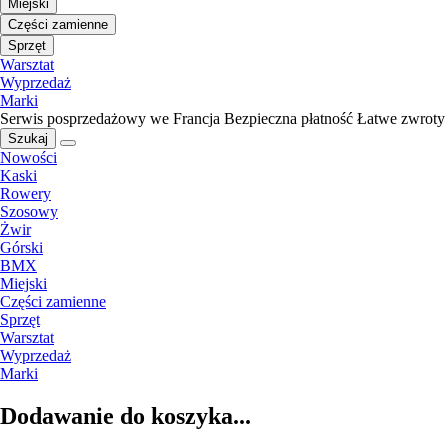
Miejski
Części zamienne
Sprzęt
Warsztat
Wyprzedaż
Marki
Serwis posprzedażowy we Francja
Bezpieczna płatność
Łatwe zwroty
Szukaj
Nowości
Kaski
Rowery
Szosowy
Żwir
Górski
BMX
Miejski
Części zamienne
Sprzęt
Warsztat
Wyprzedaż
Marki
Dodawanie do koszyka...