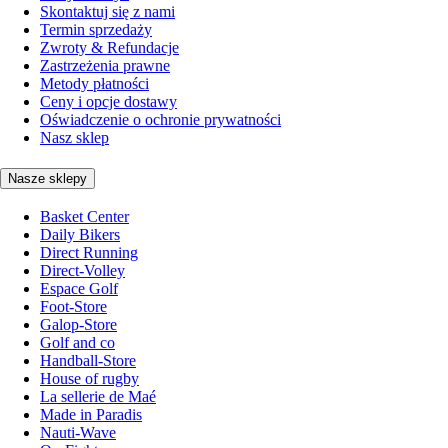
Skontaktuj się z nami
Termin sprzedaży
Zwroty & Refundacje
Zastrzeżenia prawne
Metody płatności
Ceny i opcje dostawy
Oświadczenie o ochronie prywatności
Nasz sklep
Nasze sklepy
Basket Center
Daily Bikers
Direct Running
Direct-Volley
Espace Golf
Foot-Store
Galop-Store
Golf and co
Handball-Store
House of rugby
La sellerie de Maé
Made in Paradis
Nauti-Wave