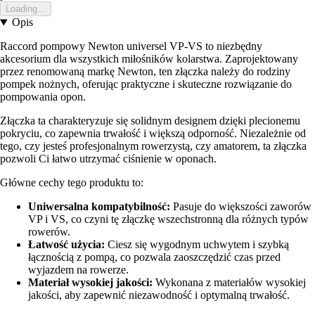
Loading...
Opis
Raccord pompowy Newton universel VP-VS to niezbędny
akcesorium dla wszystkich miłośników kolarstwa. Zaprojektowany
przez renomowaną markę Newton, ten złączka należy do rodziny
pompek nożnych, oferując praktyczne i skuteczne rozwiązanie do
pompowania opon.
Złączka ta charakteryzuje się solidnym designem dzięki plecionemu
pokryciu, co zapewnia trwałość i większą odporność. Niezależnie od
tego, czy jesteś profesjonalnym rowerzystą, czy amatorem, ta złączka
pozwoli Ci łatwo utrzymać ciśnienie w oponach.
Główne cechy tego produktu to:
Uniwersalna kompatybilność:
Pasuje do większości zaworów
VP i VS, co czyni tę złączkę wszechstronną dla różnych typów
rowerów.
Łatwość użycia:
Ciesz się wygodnym uchwytem i szybką
łącznością z pompą, co pozwala zaoszczędzić czas przed
wyjazdem na rowerze.
Materiał wysokiej jakości:
Wykonana z materiałów wysokiej
jakości, aby zapewnić niezawodność i optymalną trwałość.