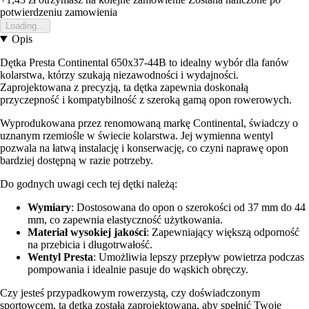
potwierdzeniu zamowienia
Loading...
Opis
Dętka Presta Continental 650x37-44B to idealny wybór dla fanów
kolarstwa, którzy szukają niezawodności i wydajności.
Zaprojektowana z precyzją, ta dętka zapewnia doskonałą
przyczepność i kompatybilność z szeroką gamą opon rowerowych.
Wyprodukowana przez renomowaną markę Continental, świadczy o
uznanym rzemiośle w świecie kolarstwa. Jej wymienna wentyl
pozwala na łatwą instalację i konserwację, co czyni naprawę opon
bardziej dostępną w razie potrzeby.
Do godnych uwagi cech tej dętki należą:
Wymiary
: Dostosowana do opon o szerokości od 37 mm do 44
mm, co zapewnia elastyczność użytkowania.
Materiał wysokiej jakości
: Zapewniający większą odporność
na przebicia i długotrwałość.
Wentyl Presta
: Umożliwia lepszy przepływ powietrza podczas
pompowania i idealnie pasuje do wąskich obręczy.
Czy jesteś przypadkowym rowerzystą, czy doświadczonym
sportowcem, ta dętka została zaprojektowana, aby spełnić Twoje