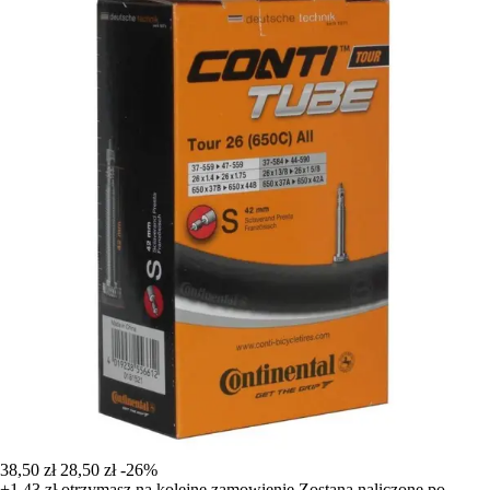
38,50 zł
28,50 zł
-26%
+1,43 zł
otrzymasz na kolejne zamowienie
Zostana naliczone po