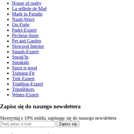
House of rugby
La sellerie de Maé
Made in Paradis
Nauti-Wave
On-Fight
Padel-Expert
Pecheur-Store
Pet and Garden
Slowood Interior
Smash-Expert
Sneak'In
Sneakids
Sport is good
Training-Fit
Trek Expert
Triathlon-Expert
TripnBikers
Winter-Expert
Zapisz się do naszego newslettera
Skorzystaj z 10% zniżki, zapisując się do naszego newslettera
Zapisz się