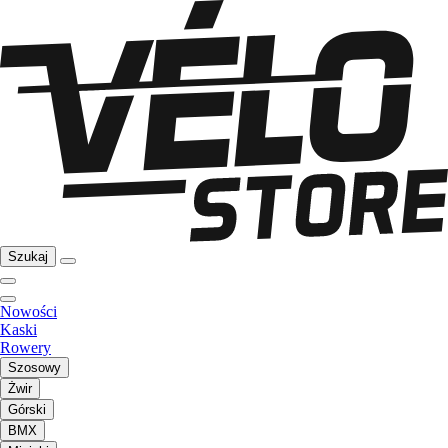
Szukaj
Nowości
Kaski
Rowery
Szosowy
Żwir
Górski
BMX