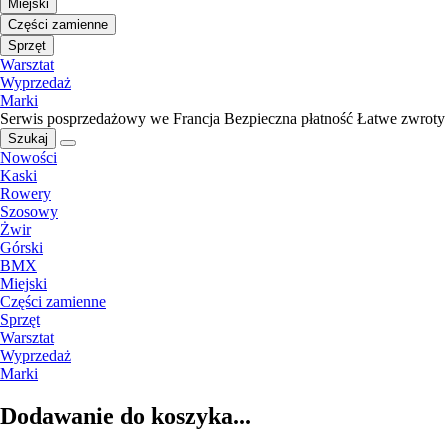
Miejski
Części zamienne
Sprzęt
Warsztat
Wyprzedaż
Marki
Serwis posprzedażowy we Francja
Bezpieczna płatność
Łatwe zwroty
Szukaj
Nowości
Kaski
Rowery
Szosowy
Żwir
Górski
BMX
Miejski
Części zamienne
Sprzęt
Warsztat
Wyprzedaż
Marki
Dodawanie do koszyka...