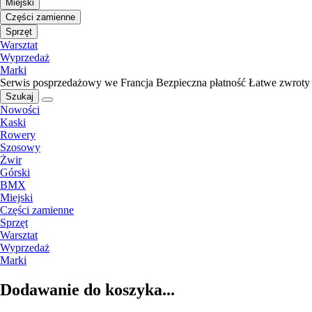
Miejski
Części zamienne
Sprzęt
Warsztat
Wyprzedaż
Marki
Serwis posprzedażowy we Francja
Bezpieczna płatność
Łatwe zwroty
Szukaj
Nowości
Kaski
Rowery
Szosowy
Żwir
Górski
BMX
Miejski
Części zamienne
Sprzęt
Warsztat
Wyprzedaż
Marki
Dodawanie do koszyka...