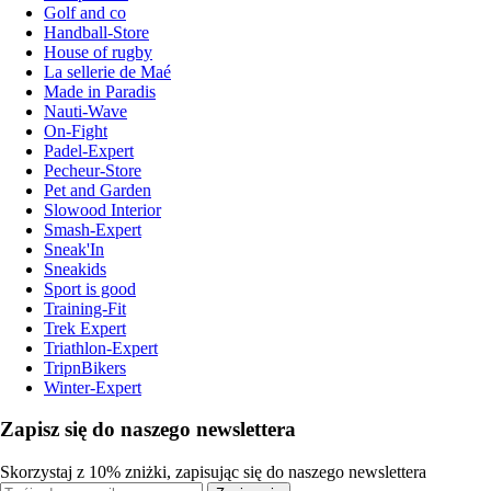
Golf and co
Handball-Store
House of rugby
La sellerie de Maé
Made in Paradis
Nauti-Wave
On-Fight
Padel-Expert
Pecheur-Store
Pet and Garden
Slowood Interior
Smash-Expert
Sneak'In
Sneakids
Sport is good
Training-Fit
Trek Expert
Triathlon-Expert
TripnBikers
Winter-Expert
Zapisz się do naszego newslettera
Skorzystaj z 10% zniżki, zapisując się do naszego newslettera