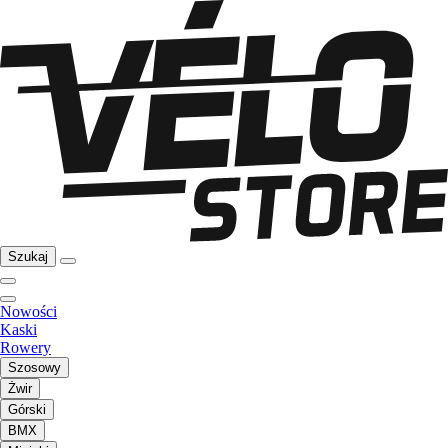
Szukaj
Nowości
Kaski
Rowery
Szosowy
Żwir
Górski
BMX