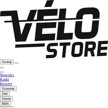
Szukaj
Nowości
Kaski
Rowery
Szosowy
Żwir
Górski
BMX