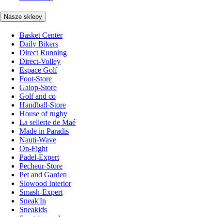
Nasze sklepy
Basket Center
Daily Bikers
Direct Running
Direct-Volley
Espace Golf
Foot-Store
Galop-Store
Golf and co
Handball-Store
House of rugby
La sellerie de Maé
Made in Paradis
Nauti-Wave
On-Fight
Padel-Expert
Pecheur-Store
Pet and Garden
Slowood Interior
Smash-Expert
Sneak'In
Sneakids