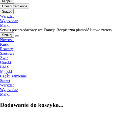
Miejski
Części zamienne
Sprzęt
Warsztat
Wyprzedaż
Marki
Serwis posprzedażowy we Francja
Bezpieczna płatność
Łatwe zwroty
Szukaj
Nowości
Kaski
Rowery
Szosowy
Żwir
Górski
BMX
Miejski
Części zamienne
Sprzęt
Warsztat
Wyprzedaż
Marki
Dodawanie do koszyka...