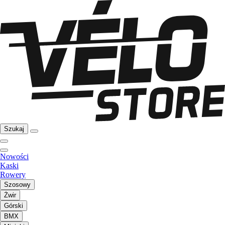
Szukaj
Nowości
Kaski
Rowery
Szosowy
Żwir
Górski
BMX