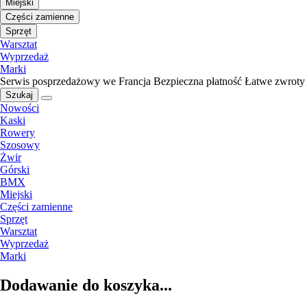
Miejski
Części zamienne
Sprzęt
Warsztat
Wyprzedaż
Marki
Serwis posprzedażowy we Francja
Bezpieczna płatność
Łatwe zwroty
Szukaj
Nowości
Kaski
Rowery
Szosowy
Żwir
Górski
BMX
Miejski
Części zamienne
Sprzęt
Warsztat
Wyprzedaż
Marki
Dodawanie do koszyka...