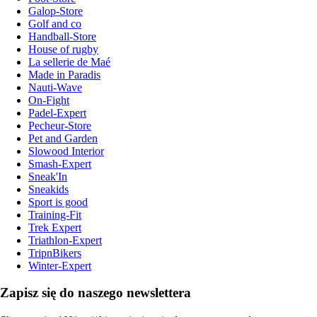
Galop-Store
Golf and co
Handball-Store
House of rugby
La sellerie de Maé
Made in Paradis
Nauti-Wave
On-Fight
Padel-Expert
Pecheur-Store
Pet and Garden
Slowood Interior
Smash-Expert
Sneak'In
Sneakids
Sport is good
Training-Fit
Trek Expert
Triathlon-Expert
TripnBikers
Winter-Expert
Zapisz się do naszego newslettera