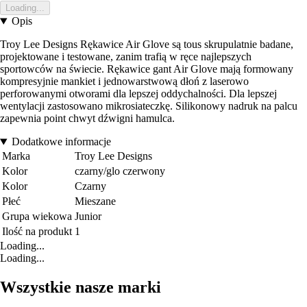
Loading...
Opis
Troy Lee Designs Rękawice Air Glove są tous skrupulatnie badane,
projektowane i testowane, zanim trafią w ręce najlepszych
sportowców na świecie. Rękawice gant Air Glove mają formowany
kompresyjnie mankiet i jednowarstwową dłoń z laserowo
perforowanymi otworami dla lepszej oddychalności. Dla lepszej
wentylacji zastosowano mikrosiateczkę. Silikonowy nadruk na palcu
zapewnia point chwyt dźwigni hamulca.
Dodatkowe informacje
Marka
Troy Lee Designs
Kolor
czarny/glo czerwony
Kolor
Czarny
Płeć
Mieszane
Grupa wiekowa
Junior
Ilość na produkt
1
Loading...
Loading...
Wszystkie nasze marki