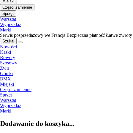
Miejski
Części zamienne
Sprzęt
Warsztat
Wyprzedaż
Marki
Serwis posprzedażowy we Francja
Bezpieczna płatność
Łatwe zwroty
Szukaj
Nowości
Kaski
Rowery
Szosowy
Żwir
Górski
BMX
Miejski
Części zamienne
Sprzęt
Warsztat
Wyprzedaż
Marki
Dodawanie do koszyka...