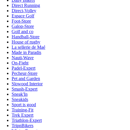
Daily Bikers
Direct Running
Direct-Volley
Espace Golf
Foot-Store
Galop-Store
Golf and co
Handball-Store
House of rugby
La sellerie de Maé
Made in Paradis
Nauti-Wave
On-Fight
Padel-Expert
Pecheur-Store
Pet and Garden
Slowood Interior
Smash-Expert
Sneak'In
Sneakids
Sport is good
Training-Fit
Trek Expert
Triathlon-Expert
TripnBikers