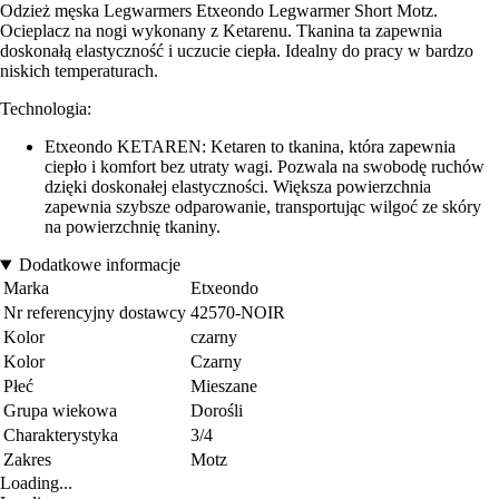
Odzież męska Legwarmers Etxeondo Legwarmer Short Motz.
Ocieplacz na nogi wykonany z Ketarenu. Tkanina ta zapewnia
doskonałą elastyczność i uczucie ciepła. Idealny do pracy w bardzo
niskich temperaturach.
Technologia:
Etxeondo KETAREN: Ketaren to tkanina, która zapewnia
ciepło i komfort bez utraty wagi. Pozwala na swobodę ruchów
dzięki doskonałej elastyczności. Większa powierzchnia
zapewnia szybsze odparowanie, transportując wilgoć ze skóry
na powierzchnię tkaniny.
Dodatkowe informacje
Marka
Etxeondo
Nr referencyjny dostawcy
42570-NOIR
Kolor
czarny
Kolor
Czarny
Płeć
Mieszane
Grupa wiekowa
Dorośli
Charakterystyka
3/4
Zakres
Motz
Loading...