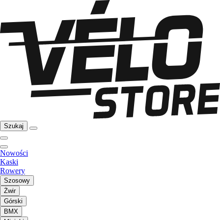
Szukaj
Nowości
Kaski
Rowery
Szosowy
Żwir
Górski
BMX