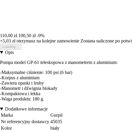
110,00 zł
100,50 zł
-9%
+5,03 zł
otrzymasz na kolejne zamowienie
Zostana naliczone po potw
Loading...
Opis
Pompa model GP-61 teleskopowa z manometrem z aluminium:
-Maksymalne ciśnienie: 100 psi (6 bar)
-Korpus z aluminium
-Zawiera opaski i śruby
-Manometr i dźwignia blokady
-Kompaktowa i lekka
-Waga produktu: 180 g.
Dodatkowe informacje
Marka
Gurpil
Nr referencyjny dostawcy
45035
Kolor
biały