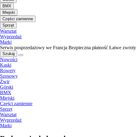
BMX
Miejski
Części zamienne
Sprzęt
Warsztat
Wyprzedaż
Marki
Serwis posprzedażowy we Francja
Bezpieczna płatność
Łatwe zwroty
Szukaj
Nowości
Kaski
Rowery
Szosowy
Żwir
Górski
BMX
Miejski
Części zamienne
Sprzęt
Warsztat
Wyprzedaż
Marki