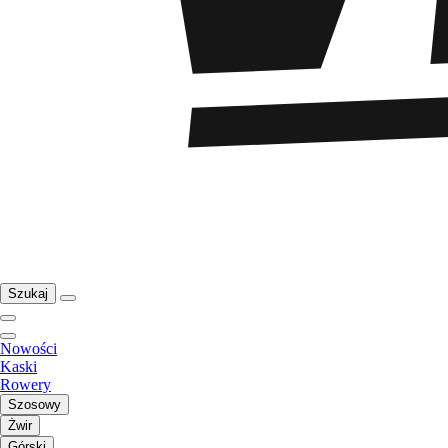
Szukaj
Nowości
Kaski
Rowery
Szosowy
Żwir
Górski