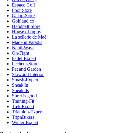
Espace Golf
Foot-Store
Galop-Store
Golf and co
Handball-Store
House of rugby
La sellerie de Maé
Made in Paradis
Nauti-Wave
On-Fight
Padel-Expert
Pecheur-Store
Pet and Garden
Slowood Interior
Smash-Expert
Sneak'In
Sneakids
Sport is good
Training-Fit
Trek Expert
Triathlon-Expert
TripnBikers
Winter-Expert