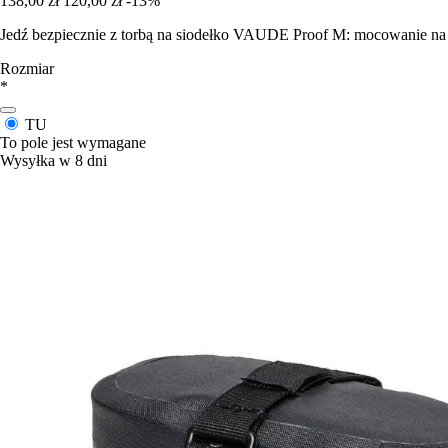
138,00 zł
120,00 zł
-13%
Jedź bezpiecznie z torbą na siodełko VAUDE Proof M: mocowanie na r
Rozmiar
*
TU
To pole jest wymagane
Wysyłka w 8 dni