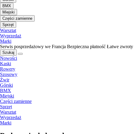
BMX
Miejski
Części zamienne
Sprzęt
Warsztat
Wyprzedaż
Marki
Serwis posprzedażowy we Francja
Bezpieczna płatność
Łatwe zwroty
Szukaj
Nowości
Kaski
Rowery
Szosowy
Żwir
Górski
BMX
Miejski
Części zamienne
Sprzęt
Warsztat
Wyprzedaż
Marki