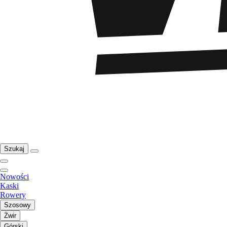
Szukaj
Nowości
Kaski
Rowery
Szosowy
Żwir
Górski