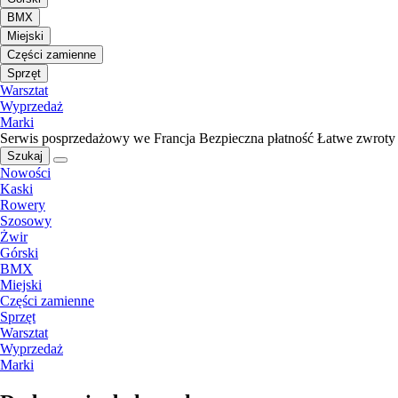
BMX
Miejski
Części zamienne
Sprzęt
Warsztat
Wyprzedaż
Marki
Serwis posprzedażowy we Francja
Bezpieczna płatność
Łatwe zwroty
Szukaj
Nowości
Kaski
Rowery
Szosowy
Żwir
Górski
BMX
Miejski
Części zamienne
Sprzęt
Warsztat
Wyprzedaż
Marki