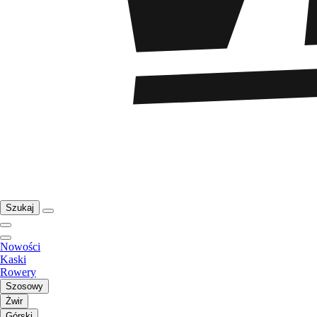
Szukaj
Nowości
Kaski
Rowery
Szosowy
Żwir
Górski