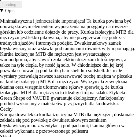
Loading...
Opis
Minimalistyczna i jednocześnie imponująca! Ta kurtka powinna być
obowiązkowym elementem wyposażenia na przygody na rowerze
górskim lub codzienne dojazdy do pracy. Kurtka izolacyjna MTB dla
mężczyzn jest lekko pikowana, aby nie przegrzewać się podczas
trudnych zjazdów i stromych podejść. Dwukierunkowy zamek
błyskawiczny oraz wstawki pod ramionami również w tym pomagają.
Kurtka izolacyjna MTB dla mężczyzn jest wystarczająco
wodoodporna, aby stawić czoła lekkim deszczom lub śniegowi, a
także na tyle ciepła, by nosić ją solo. W chłodniejsze dni jej krój
pozwala schować ją pod kurtką hardshell lub softshell. Jej małe
wymiary pozwalają zawsze zarezerwować trochę miejsca w plecaku
na kurtkę izolacyjną MTB dla mężczyzn. Wytrzymała zewnętrzna
tkanina oraz wstępnie uformowane rękawy sprawiają, że kurtka
izolacyjna MTB dla mężczyzn to idealny strój na szlaki. Etykieta
Green Shape od VAUDE gwarantuje ekologiczny, funkcjonalny
produkt wykonany z materiałów przyjaznych dla środowiska.
Cechy
Kompaktowa lekka kurtka izolacyjna MTB dla mężczyzn; doskonale
zakłada się pod powłokę z dwukierunkowym zamkiem
błyskawicznym oraz wentylacją pod pachami; tkanina główna w
całości wykonana z przetworzonego poliestru
Skład