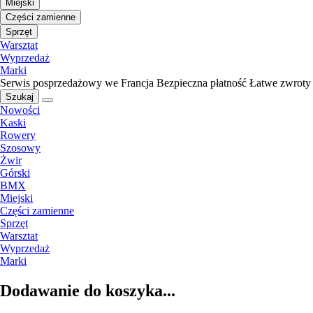
Miejski
Części zamienne
Sprzęt
Warsztat
Wyprzedaż
Marki
Serwis posprzedażowy we Francja
Bezpieczna płatność
Łatwe zwroty
Szukaj
Nowości
Kaski
Rowery
Szosowy
Żwir
Górski
BMX
Miejski
Części zamienne
Sprzęt
Warsztat
Wyprzedaż
Marki
Dodawanie do koszyka...