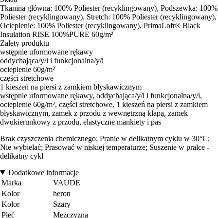
Tkanina główna: 100% Poliester (recyklingowany), Podszewka: 100%
Poliester (recyklingowany), Stretch: 100% Poliester (recyklingowany),
Ocieplenie: 100% Poliester (recyklingowany), PrimaLoft® Black
Insulation RISE 100%PURE 60g/m²
Zalety produktu
wstępnie uformowane rękawy
oddychająca/y/i i funkcjonalna/y/i
ocieplenie 60g/m²
części stretchowe
1 kieszeń na piersi z zamkiem błyskawicznym
wstępnie uformowane rękawy, oddychająca/y/i i funkcjonalna/y/i,
ocieplenie 60g/m², części stretchowe, 1 kieszeń na piersi z zamkiem
błyskawicznym, zamek z przodu z wewnętrzną klapą, zamek
dwukierunkowy z przodu, elastyczne mankiety i pas
Brak czyszczenia chemicznego; Pranie w delikatnym cyklu w 30°C;
Nie wybielać; Prasować w niskiej temperaturze; Suszenie w pralce -
delikatny cykl
Dodatkowe informacje
Marka
VAUDE
Kolor
heron
Kolor
Szary
Płeć
Mężczyzna