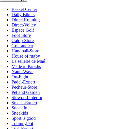
Basket Center
Daily Bikers
Direct Running
Direct-Volley
Espace Golf
Foot-Store
Galop-Store
Golf and co
Handball-Store
House of rugby
La sellerie de Maé
Made in Paradis
Nauti-Wave
On-Fight
Padel-Expert
Pecheur-Store
Pet and Garden
Slowood Interior
Smash-Expert
Sneak'In
Sneakids
Sport is good
Training-Fit
Trek Expert