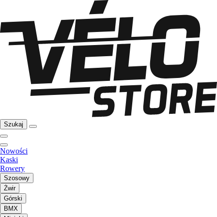
Szukaj
Nowości
Kaski
Rowery
Szosowy
Żwir
Górski
BMX