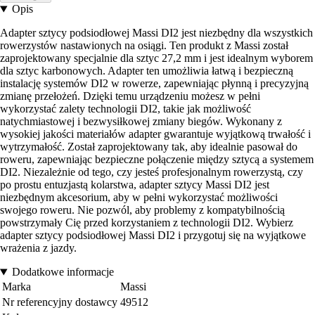
Opis
Adapter sztycy podsiodłowej Massi DI2 jest niezbędny dla wszystkich
rowerzystów nastawionych na osiągi. Ten produkt z Massi został
zaprojektowany specjalnie dla sztyc 27,2 mm i jest idealnym wyborem
dla sztyc karbonowych. Adapter ten umożliwia łatwą i bezpieczną
instalację systemów DI2 w rowerze, zapewniając płynną i precyzyjną
zmianę przełożeń. Dzięki temu urządzeniu możesz w pełni
wykorzystać zalety technologii DI2, takie jak możliwość
natychmiastowej i bezwysiłkowej zmiany biegów. Wykonany z
wysokiej jakości materiałów adapter gwarantuje wyjątkową trwałość i
wytrzymałość. Został zaprojektowany tak, aby idealnie pasował do
roweru, zapewniając bezpieczne połączenie między sztycą a systemem
DI2. Niezależnie od tego, czy jesteś profesjonalnym rowerzystą, czy
po prostu entuzjastą kolarstwa, adapter sztycy Massi DI2 jest
niezbędnym akcesorium, aby w pełni wykorzystać możliwości
swojego roweru. Nie pozwól, aby problemy z kompatybilnością
powstrzymały Cię przed korzystaniem z technologii DI2. Wybierz
adapter sztycy podsiodłowej Massi DI2 i przygotuj się na wyjątkowe
wrażenia z jazdy.
Dodatkowe informacje
Marka
Massi
Nr referencyjny dostawcy
49512