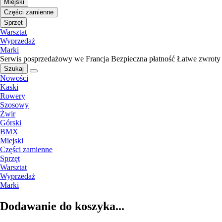
Miejski
Części zamienne
Sprzęt
Warsztat
Wyprzedaż
Marki
Serwis posprzedażowy we Francja
Bezpieczna płatność
Łatwe zwroty
Szukaj
Nowości
Kaski
Rowery
Szosowy
Żwir
Górski
BMX
Miejski
Części zamienne
Sprzęt
Warsztat
Wyprzedaż
Marki
Dodawanie do koszyka...