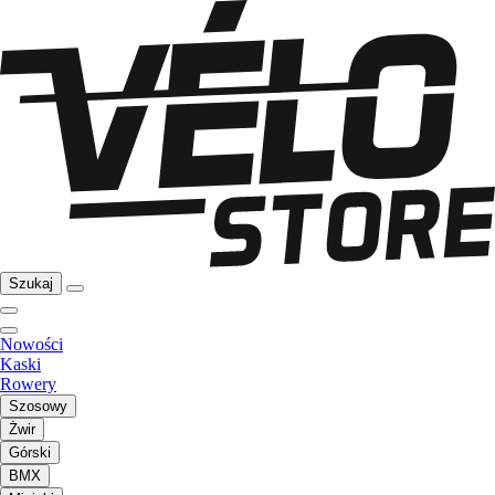
Szukaj
Nowości
Kaski
Rowery
Szosowy
Żwir
Górski
BMX