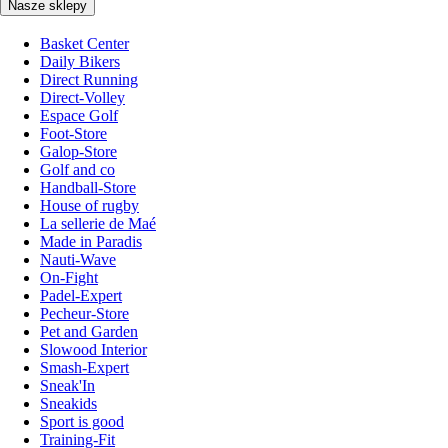
Nasze sklepy
Basket Center
Daily Bikers
Direct Running
Direct-Volley
Espace Golf
Foot-Store
Galop-Store
Golf and co
Handball-Store
House of rugby
La sellerie de Maé
Made in Paradis
Nauti-Wave
On-Fight
Padel-Expert
Pecheur-Store
Pet and Garden
Slowood Interior
Smash-Expert
Sneak'In
Sneakids
Sport is good
Training-Fit