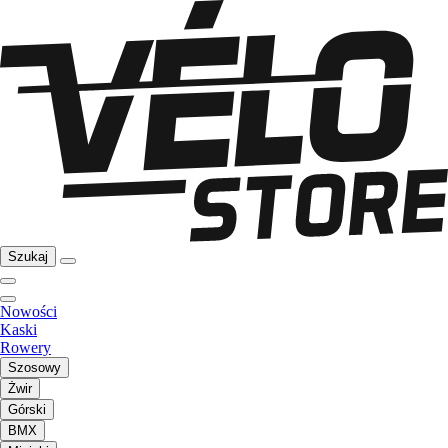
Szukaj
Nowości
Kaski
Rowery
Szosowy
Żwir
Górski
BMX