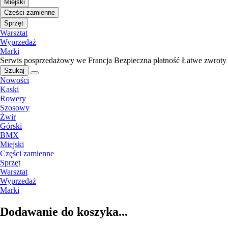
Miejski
Części zamienne
Sprzęt
Warsztat
Wyprzedaż
Marki
Serwis posprzedażowy we Francja
Bezpieczna płatność
Łatwe zwroty
Szukaj
Nowości
Kaski
Rowery
Szosowy
Żwir
Górski
BMX
Miejski
Części zamienne
Sprzęt
Warsztat
Wyprzedaż
Marki
Dodawanie do koszyka...