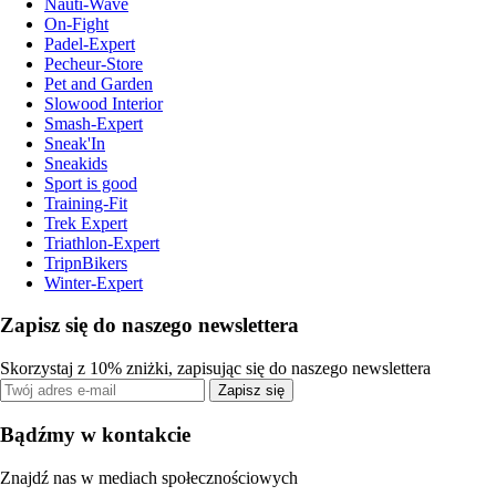
Nauti-Wave
On-Fight
Padel-Expert
Pecheur-Store
Pet and Garden
Slowood Interior
Smash-Expert
Sneak'In
Sneakids
Sport is good
Training-Fit
Trek Expert
Triathlon-Expert
TripnBikers
Winter-Expert
Zapisz się do naszego newslettera
Skorzystaj z 10% zniżki, zapisując się do naszego newslettera
Zapisz się
Bądźmy w kontakcie
Znajdź nas w mediach społecznościowych